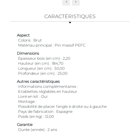
CARACTÉRISTIQUES
Aspect
Coloris
Brut
Matériau principal
Pin massif PEFC
Dimensions
Epaisseur bois (en cm)
2,20
Hauteur (en cm)
184,70
Longueur (en cm)
50,00
Profondeur (en cm)
25,00
Autres caractéristiques
Informations complémentaires
6 tablettes réglables en hauteur
Livré en kit
Oui
Montage
Possibilité de placer l'angle à droite ou à gauche
Pays de fabrication
Espagne
Poids (en kg)
12,00
Garantie
Durée (année)
2 ans