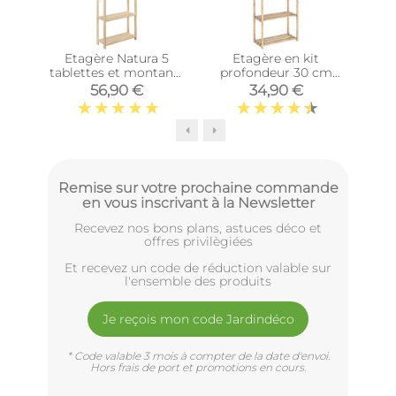
Etagère Natura 5
Etagère en kit
Col
tablettes et montants
profondeur 30 cm
à lattes
Natura (5 tablettes)
56,90 €
34,90 €
Remise sur votre prochaine commande
en vous inscrivant à la Newsletter
Recevez nos bons plans, astuces déco et
offres privilègiées
Et recevez un code de réduction valable sur
l'ensemble des produits
Je reçois mon code Jardindéco
* Code valable 3 mois à compter de la date d'envoi.
Hors frais de port et promotions en cours.