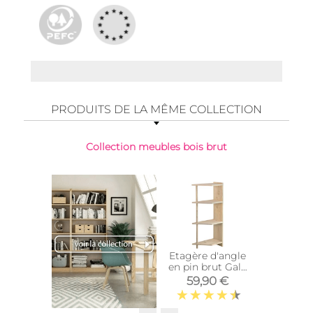
PRODUITS DE LA MÊME COLLECTION
Collection meubles bois brut
Etagère d'angle
Table m
en pin brut Gala
pin mas
(4 tablettes)
Li
59,90 €
69,