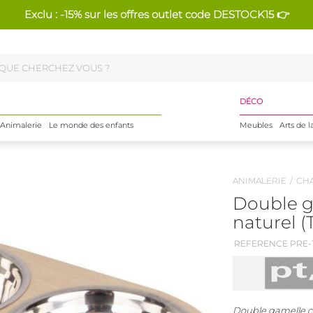
Exclu : -15% sur les offres outlet code DESTOCK15 👉
DÉCO
Animalerie
Le monde des enfants
Meubles
Arts de l
ANIMALERIE
CH
Double g
naturel (T
REFERENCE PRE-1
Double gamelle ch