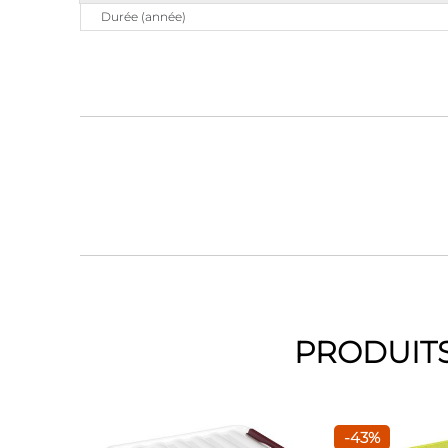
Durée (année)
PRODUITS
-43%