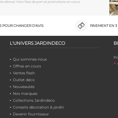
e d'envoi. Hors frais de port et promotions en cours.
RS POUR CHANGER D'AVIS
PAIEMENT EN 3 
L'UNIVERS JARDINDECO
B
Po
Qui sommes-nous
> 
Offres en cours
Ventes flash
Outlet déco
Nouveautés
Nos marques
Collections Jardindeco
Conseils décoration & jardin
Devenir fournisseur