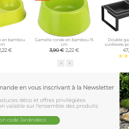
e en bambou
Gamelle ronde en bambou 15
Double ga
 cm
cm
surélevée p
(
2,22 €
2,22 €
47
3,90 €
ande en vous inscrivant à la Newsletter
stuces déco et offres privilègiées
on valable sur l'ensemble des produits
mon code Jardindéco