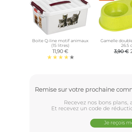
Boite Q-line motif animaux
Gamelle doubl
(15 litres)
26.5
11,90 €
3,90 €
Remise sur votre prochaine comm
Recevez nos bons plans, a
Et recevez un code de réducti
Je reçois 