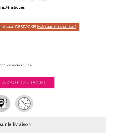
aractéristiques
ppl code
DESTOCK15
(
voir toutes les outlets
)
économie de
12,47
€
ur la livraison