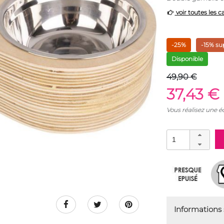
voir toutes les c
-25%
-15% su
Disponible
49,90 €
37,43 €
Vous réalisez une 
Informations s