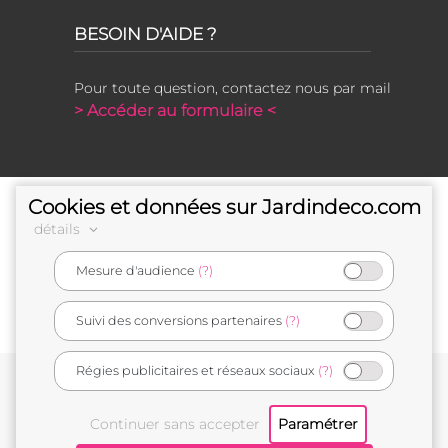
BESOIN D'AIDE ?
Pour toute question, contactez nous par mail
> Accéder au formulaire <
Cookies et données sur Jardindeco.com
détails
Mesure d'audience
(?)
e-commerçant français
Suivi des conversions partenaires
(?)
Régies publicitaires et réseaux sociaux
(?)