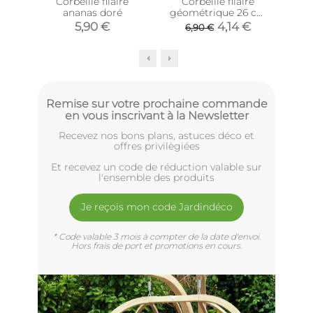
Corbeille filaire
Corbeille filaire
Cor
ananas doré
géométrique 26 cm
mé
(Noir)
5,90 €
4,14 €
6,90 €
Remise sur votre prochaine commande
en vous inscrivant à la Newsletter
Recevez nos bons plans, astuces déco et
offres privilègiées
Et recevez un code de réduction valable sur
l'ensemble des produits
Je reçois mon code Jardindéco
* Code valable 3 mois à compter de la date d'envoi.
Hors frais de port et promotions en cours.