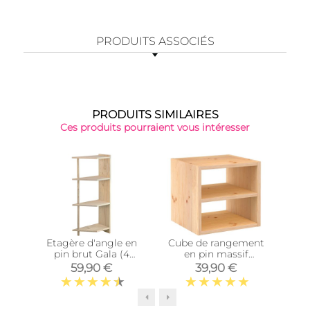
PRODUITS ASSOCIÉS
PRODUITS SIMILAIRES
Ces produits pourraient vous intéresser
Top 
Etagère d'angle en
Cube de rangement
Cub
pin brut Gala (4
en pin massif
tablettes)
Dinamic (Tablette
Di
59,90 €
39,90 €
intermédiaire)