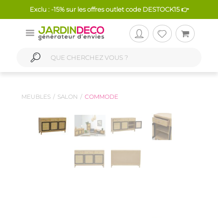
Exclu : -15% sur les offres outlet code DESTOCK15 👉
MEUBLES
SALON
COMMODE