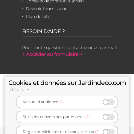
Conseils décoration & jardin
Devenir fournisseur
Plan du site
BESOIN D'AIDE ?
Pour toute question, contactez nous par mail
> Accéder au formulaire <
Cookies et données sur Jardindeco.com
détails
Mesure d'audience
(?)
e-commerçant français
Suivi des conversions partenaires
(?)
Régies publicitaires et réseaux sociaux
(?)