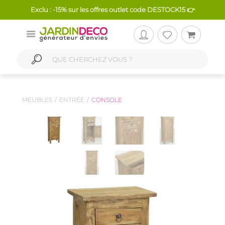
Exclu : -15% sur les offres outlet code DESTOCK15 👉
MEUBLES
ENTRÉE
CONSOLE