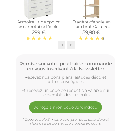
Armoire lit d'appoint
Etagère d'angle en
Cub
escamotable Pisolo
pin brut Gala (4
tablettes)
Di
299 €
59,90 €
Remise sur votre prochaine commande
en vous inscrivant à la Newsletter
Recevez nos bons plans, astuces déco et
offres privilègiées
Et recevez un code de réduction valable sur
l'ensemble des produits
Je reçois mon code Jardindéco
* Code valable 3 mois à compter de la date d'envoi.
Hors frais de port et promotions en cours.