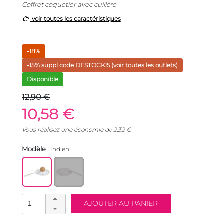
Coffret coquetier avec cuillère
voir toutes les caractéristiques
-18%
-15% suppl code
DESTOCK15
(
voir toutes les outlets
)
Disponible
12,90 €
10,58 €
Vous réalisez une économie de
2,32
€
Modèle :
Indien