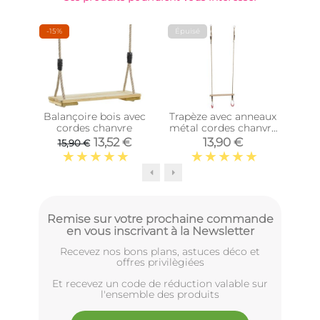
-15%
Épuisé
-15%
Balançoire bois avec
Trapèze avec anneaux
Ki
cordes chanvre
métal cordes chanvre
bala
(Cordes en chanvre
de
13,52 €
13,90 €
15,90 €
2
synthétique)
Remise sur votre prochaine commande
en vous inscrivant à la Newsletter
Recevez nos bons plans, astuces déco et
offres privilègiées
Et recevez un code de réduction valable sur
l'ensemble des produits