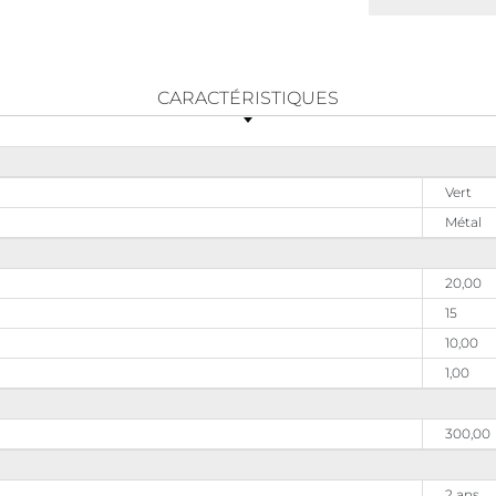
CARACTÉRISTIQUES
Vert
Métal
20,00
15
10,00
1,00
300,00
2 ans