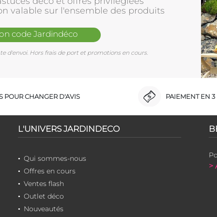
stuces déco et offres privilègiées
on valable sur l'ensemble des produits
mon code Jardindéco
e d'envoi. Hors frais de port et promotions en cours.
RS POUR CHANGER D'AVIS
PAIEMENT EN 3 
L'UNIVERS JARDINDECO
B
Po
Qui sommes-nous
> 
Offres en cours
Ventes flash
Outlet déco
Nouveautés