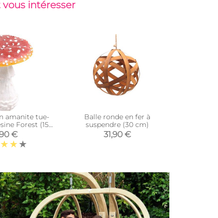
 vous intéresser
 amanite tue-
Balle ronde en fer à
Nain de
ine Forest (15 x
suspendre (30 cm)
suspen
 18 cm)
,90 €
31,90 €