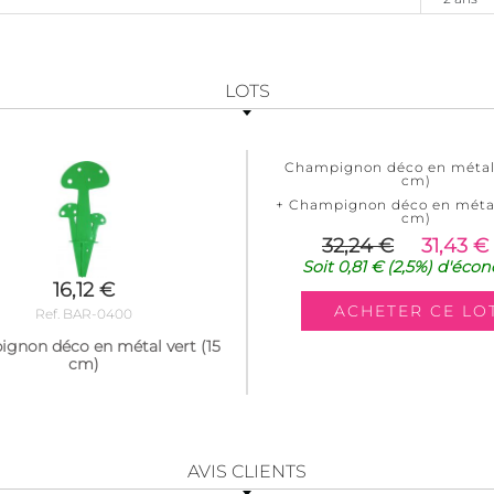
LOTS
Champignon déco en métal 
cm)
+ Champignon déco en métal 
cm)
32,24 €
31,43 €
Soit
0,81 €
(2,5%)
d'écon
16,12 €
Ref. BAR-0400
gnon déco en métal vert (15
cm)
AVIS CLIENTS