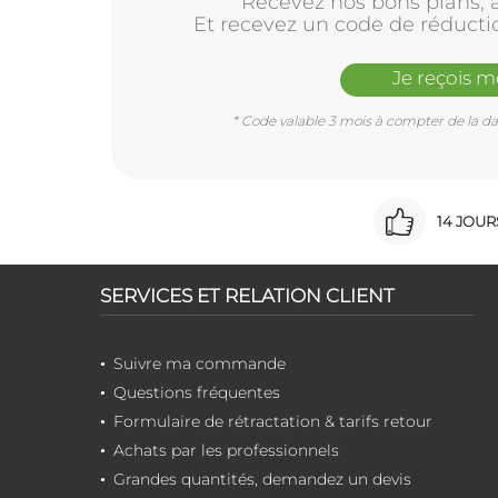
Recevez nos bons plans, a
Et recevez un code de réducti
Je reçois 
* Code valable 3 mois à compter de la dat
14 JOU
SERVICES ET RELATION CLIENT
Suivre ma commande
Questions fréquentes
Formulaire de rétractation & tarifs retour
Achats par les professionnels
Grandes quantités, demandez un devis