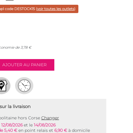
ppl code
DESTOCK15
(
voir toutes les outlets
)
économie de
3,78
€
ur la livraison
olitaine hors Corse
Changer
e
12/08/2026
et le
14/08/2026
de 5,40 €
en point relais et
6,90 €
à domicile