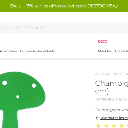
Exclu : -15% sur les offres outlet code DESTOCK15 👉
DÉCO
Animalerie
Le monde des enfants
Meubles
Arts de l
AMÉNAGEMENT JA
Champign
cm)
REFERENCE BAR-
Champignon Vert
voir toutes les c