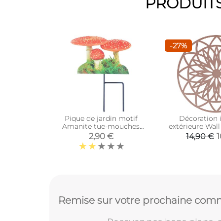
PRODUITS
-27%
Pique de jardin motif
Décoration 
Amanite tue-mouches
extérieure Wall 
(Unitaire)
40 cm (
2,90 €
1
14,90 €
Remise sur votre prochaine comm