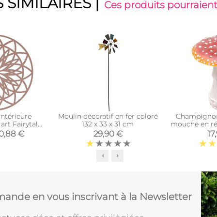
 SIMILAIRES
|
Ces produits pourraient
intérieure
Moulin décoratif en fer coloré
Champignon
art Fairytale
132 x 33 x 31 cm
mouche en rés
Rose)
15 x
0,88 €
29,90 €
17
ande en vous inscrivant à la Newsletter