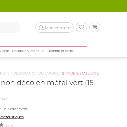
Mon compte
a table
Décoration intérieure
Détente et loisirs
RDIN
DÉCORATION DU JARDIN
STATUE & STATUETTE
on déco en métal vert (15
0400
 En Métal 15cm
aractéristiques
1 avis