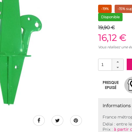
-19%
-15% su
Disponible
19,90 €
16,12 €
Vous réalisez une 
Informations s
France métrop
Délai : entre l
Prix :
à partir 