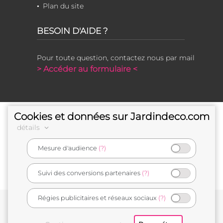
Plan du site
BESOIN D'AIDE ?
Pour toute question, contactez nous par mail
> Accéder au formulaire <
Cookies et données sur Jardindeco.com
détails
Mesure d'audience
(?)
e-commerçant français
Suivi des conversions partenaires
(?)
Régies publicitaires et réseaux sociaux
(?)