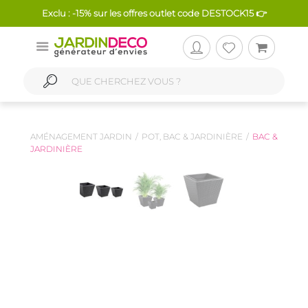
Exclu : -15% sur les offres outlet code DESTOCK15 👉
AMÉNAGEMENT JARDIN
POT, BAC & JARDINIÈRE
BAC &
JARDINIÈRE