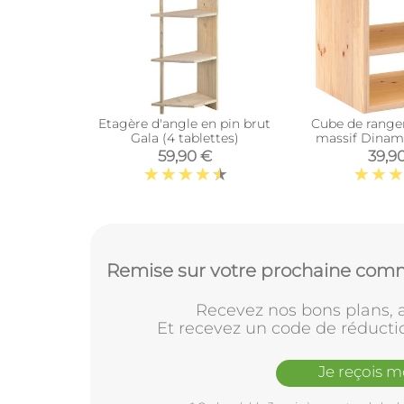
Etagère d'angle en pin brut
Cube de range
Gala (4 tablettes)
massif Dinami
interméd
59,90 €
39,9
Remise sur votre prochaine comm
Recevez nos bons plans, a
Et recevez un code de réducti
Je reçois 