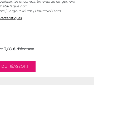
coulissantes et compartiments de rangement
étal laqué noir
cm | Largeur 45 cm | Hauteur 80 cm
aractéristiques
t 3,08 € d'écotaxe