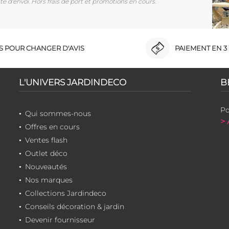
e d'envoi. Hors frais de port et promotions en cours.
RS POUR CHANGER D'AVIS
PAIEMENT EN 3 
L'UNIVERS JARDINDECO
B
Po
Qui sommes-nous
> 
Offres en cours
Ventes flash
Outlet déco
Nouveautés
Nos marques
Collections Jardindeco
Conseils décoration & jardin
Devenir fournisseur