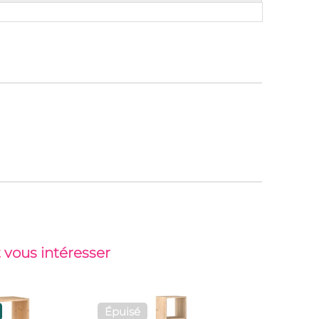
 vous intéresser
Épuisé
Top vent