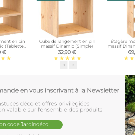
ment en pin
Cube de rangement en pin
Étagère mo
c (Tablette
massif Dinamic (Simple)
massif Dinam
iaire)
0 €
32,90 €
69
ande en vous inscrivant à la Newsletter
stuces déco et offres privilègiées
on valable sur l'ensemble des produits
mon code Jardindéco