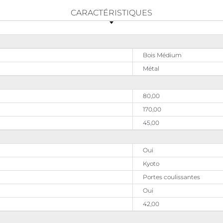
CARACTÉRISTIQUES
Bois Médium
Métal
80,00
170,00
45,00
Oui
Kyoto
Portes coulissantes
Oui
42,00