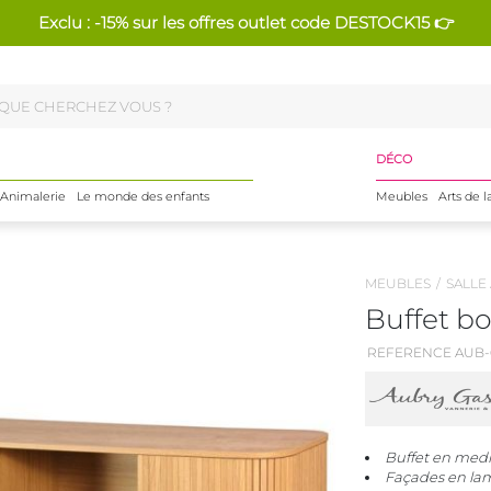
Exclu : -15% sur les offres outlet code DESTOCK15 👉
DÉCO
Animalerie
Le monde des enfants
Meubles
Arts de l
MEUBLES
SALLE
Buffet bo
REFERENCE AUB-
Buffet en medi
Façades en lame