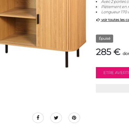
Avec 2 portes 
Piètement en m
Longueur 170 
voir toutes les c
Épuisé
285 €
don