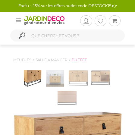
Exclu : -15% sur les offres outlet code DESTOCK15 👉
MEUBLES
SALLE À MANGER
BUFFET