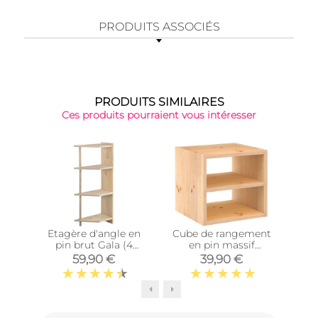
PRODUITS ASSOCIÉS
PRODUITS SIMILAIRES
Ces produits pourraient vous intéresser
Top 
Etagère d'angle en
Cube de rangement
Cub
pin brut Gala (4
en pin massif
tablettes)
Dinamic (Tablette
Di
59,90 €
39,90 €
intermédiaire)