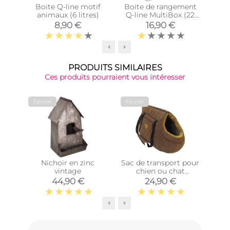
Boite Q-line motif
Boite de rangement
Bo
animaux (6 litres)
Q-line MultiBox (22
an
litres)
8,90 €
16,90 €
PRODUITS SIMILAIRES
Ces produits pourraient vous intéresser
Épuisé
Épuisé
Épu
Nichoir en zinc
Sac de transport pour
Bain
vintage
chien ou chat
Coq
Gomette
44,90 €
24,90 €