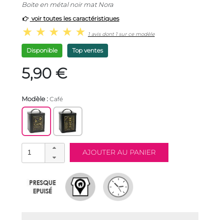
Boite en métal noir mat Nora
voir toutes les caractéristiques
1 avis dont 1 sur ce modèle
Disponible
Top ventes
5,90 €
Modèle :
Café