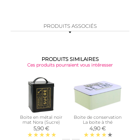
PRODUITS ASSOCIÉS
PRODUITS SIMILAIRES
Ces produits pourraient vous intéresser
Boite en métal noir
Boite de conservation
B
mat Nora (Sucre)
La boite à thé
mét
5,90 €
4,90 €