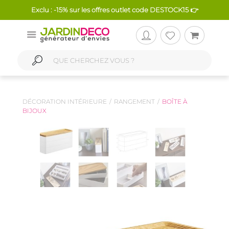
Exclu : -15% sur les offres outlet code DESTOCK15 👉
DÉCORATION INTÉRIEURE
RANGEMENT
BOÎTE À
BIJOUX