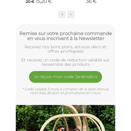
15,20 €
36 €
20 €
Remise sur votre prochaine commande
en vous inscrivant à la Newsletter
Recevez nos bons plans, astuces déco et
offres privilègiées
Et recevez un code de réduction valable sur
l'ensemble des produits
Je reçois mon code Jardindéco
* Code valable 3 mois à compter de la date d'envoi.
Hors frais de port et promotions en cours.