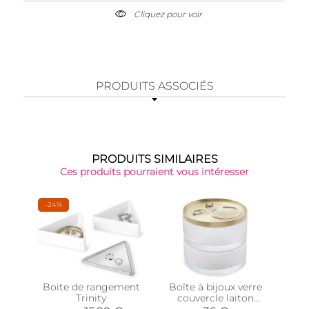
Cliquez pour voir
PRODUITS ASSOCIÉS
PRODUITS SIMILAIRES
Ces produits pourraient vous intéresser
-24%
Boite de rangement
Boîte à bijoux verre
Por
Trinity
couvercle laiton
ois
Tesora