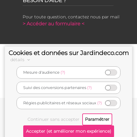
BESOIN D'AIDE ?
Pour toute question, contactez nous par mail
> Accéder au formulaire <
Cookies et données sur Jardindeco.com
détails
Mesure d'audience
(?)
e-commerçant français
Suivi des conversions partenaires
(?)
Régies publicitaires et réseaux sociaux
(?)
Conditions générales de vente