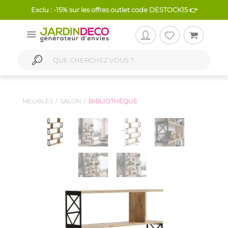
Exclu : -15% sur les offres outlet code DESTOCK15 👉
MEUBLES
SALON
BIBLIOTHÈQUE