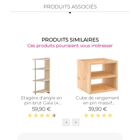
PRODUITS ASSOCIÉS
PRODUITS SIMILAIRES
Ces produits pourraient vous intéresser
Top 
Etagère d'angle en
Cube de rangement
Cub
pin brut Gala (4
en pin massif
tablettes)
Dinamic (Tablette
Di
59,90 €
39,90 €
intermédiaire)