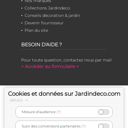
Nos marques
Collections Jardindeco
Conseils décoration & jardin
Devenir fournisseur
Plan du site
BESOIN D'AIDE ?
Pour toute question, contactez nous par mail
> Accéder au formulaire <
Cookies et données sur Jardindeco.com
détails
Mesure d'audience
(?)
e-commerçant français
Suivi des conversions partenaires
(?)