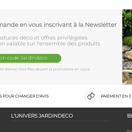
ande en vous inscrivant à la Newsletter
stuces déco et offres privilègiées
on valable sur l'ensemble des produits
mon code Jardindéco
e d'envoi. Hors frais de port et promotions en cours.
RS POUR CHANGER D'AVIS
PAIEMENT EN 3 
L'UNIVERS JARDINDECO
B
Po