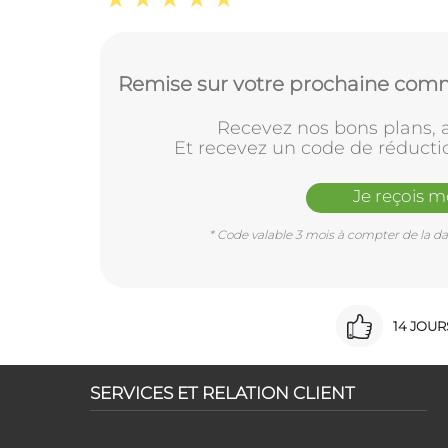
Remise sur votre prochaine comm
Recevez nos bons plans, a
Et recevez un code de réducti
Je reçois 
* Code valable 3 mois à compter de la dat
14 JOU
SERVICES ET RELATION CLIENT