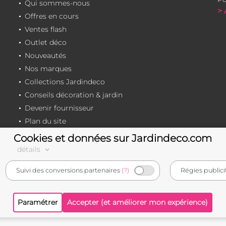
Qui sommes-nous
> 
Offres en cours
Ventes flash
Outlet déco
Nouveautés
Nos marques
Collections Jardindeco
Conseils décoration & jardin
Devenir fournisseur
Plan du site
Cookies et données sur Jardindeco.com
détails
e-commerçant français
Suivi des conversions partenaires
(?)
Régies publici