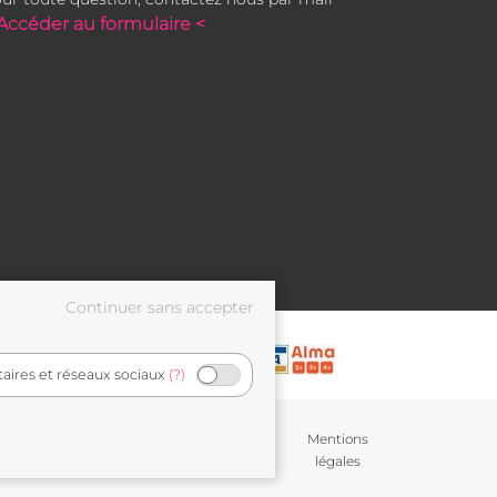
Accéder au formulaire <
taires et réseaux sociaux
(?)
Conditions générales de
Mentions
vente
légales