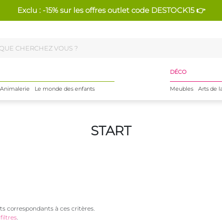
Exclu : -15% sur les offres outlet code DESTOCK15 👉
DÉCO
Animalerie
Le monde des enfants
Meubles
Arts de l
START
s correspondants à ces critères.
filtres
.