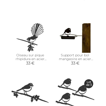
Oiseau sur pique
Support pour bol
rhipidura en acier
mangeoire en acier
corten
corten Bird
33 €
33 €
Lot
de 3