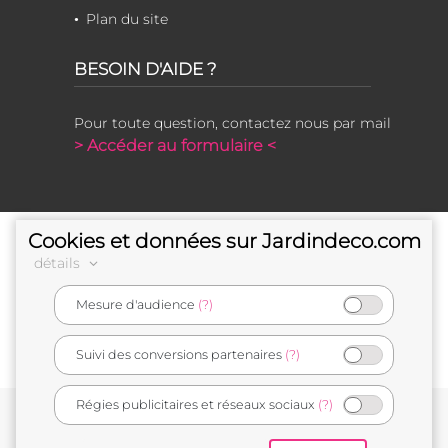
Plan du site
BESOIN D'AIDE ?
Pour toute question, contactez nous par mail
> Accéder au formulaire <
Cookies et données sur Jardindeco.com
détails
Mesure d'audience
(?)
e-commerçant français
Suivi des conversions partenaires
(?)
Régies publicitaires et réseaux sociaux
(?)