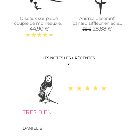
Oiseaux sur pique
Animal décorarif
couple de moineaux en
canard siffleur en acier
acier corten (Hauteur
corten
44,90 €
28,88 €
38 €
14cm)
LES NOTES LES + RÉCENTES
TRES BIEN
DANIEL B