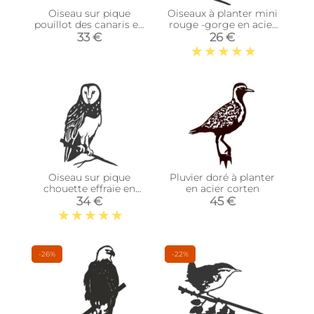
Oiseau sur pique
Oiseaux à planter mini
pouillot des canaris en
rouge -gorge en acier
acier corten
corten (Lot de 3)
33 €
26 €
Oiseau sur pique
Pluvier doré à planter
chouette effraie en
en acier corten
acier corten
34 €
45 €
-26%
-22%