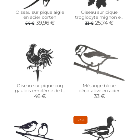
Oiseau sur pique aigle
Oiseau sur pique
en acier corten
troglodyte mignon en
acier corten
39,96 €
25,74 €
54 €
33 €
Oiseau sur pique coq
Mésange bleue
gaulois emblème de la
décorative en acier
France
corten Mini
46 €
33 €
-24%