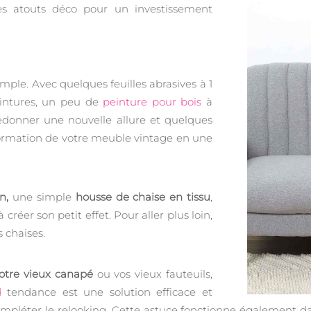
les atouts déco pour un investissement
imple. Avec quelques feuilles abrasives à 1
eintures, un peu de
peinture pour bois
à
redonner une nouvelle allure et quelques
sformation de votre meuble vintage en une
n,
une simple
housse de chaise en tissu
,
 créer son petit effet. Pour aller plus loin,
 chaises.
otre vieux canapé
ou vos vieux fauteuils,
d
tendance est une solution efficace et
ompléter le relooking. Cette astuce fonctionne également da