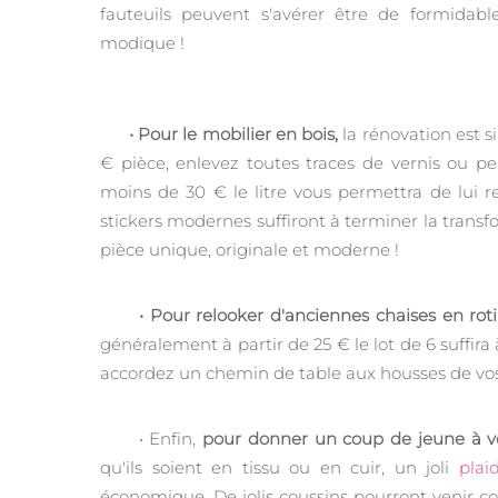
fauteuils peuvent s'avérer être de formidab
modique !
• Pour le mobilier en bois,
la rénovation est s
€ pièce, enlevez toutes traces de vernis ou p
moins de 30 € le litre vous permettra de lui 
stickers modernes suffiront à terminer la tran
pièce unique, originale et moderne !
• Pour relooker d'anciennes chaises en roti
généralement à partir de 25 € le lot de 6 suffira à
accordez un chemin de table aux housses de vos
• Enfin,
pour donner un coup de jeune à v
qu'ils soient en tissu ou en cuir, un joli
plai
économique. De jolis coussins pourront venir c