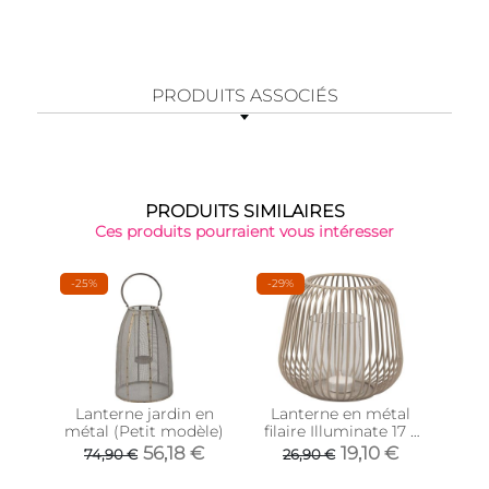
PRODUITS ASSOCIÉS
PRODUITS SIMILAIRES
Ces produits pourraient vous intéresser
-25%
-29%
-32
Lanterne jardin en
Lanterne en métal
La
métal (Petit modèle)
filaire Illuminate 17 x
fila
15.5 cm (Gris foncé)
21
56,18 €
19,10 €
74,90 €
26,90 €
3