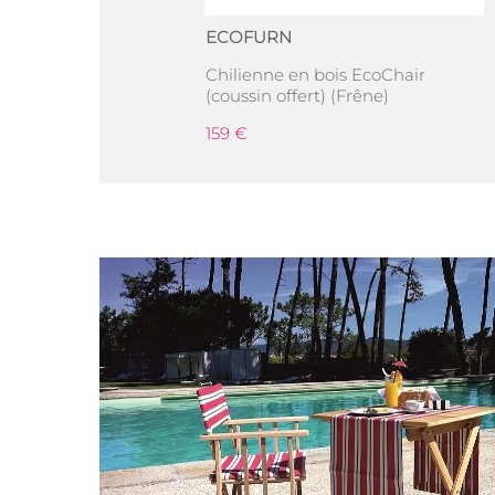
ECOFURN
Chilienne en bois EcoChair
(coussin offert) (Frêne)
159 €