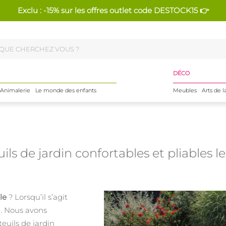
Exclu : -15% sur les offres outlet code DESTOCK15 👉
DÉCO
Animalerie
Le monde des enfants
Meubles
Arts de l
ils de jardin confortables et pliables 
le
? Lorsqu’il s’agit
. Nous avons
teuils de jardin