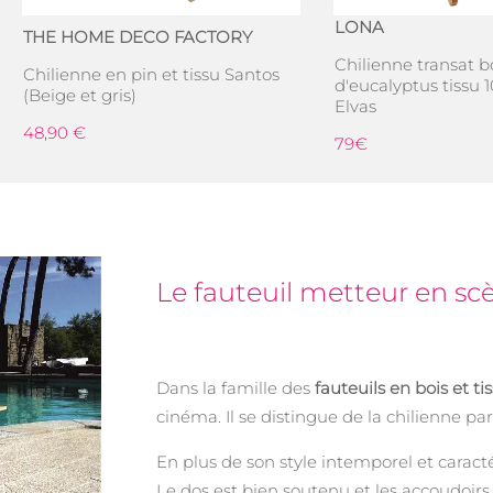
LONA
THE HOME DECO FACTORY
Chilienne transat b
Chilienne en pin et tissu Santos
d'eucalyptus tissu 
(Beige et gris)
Elvas
48,90 €
79€
Le fauteuil metteur en sc
Dans la famille des
fauteuils en bois et ti
cinéma. Il se distingue de la chilienne par
En plus de son style intemporel et caracté
Le dos est bien soutenu et les accoudoirs