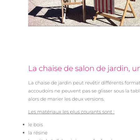
La chaise de salon de jardin, 
La chaise de jardin peut revêtir différents forma
accoudoirs ne peuvent pas se glisser sous la ta
alors de marier les deux versions.
Les matériaux les plus courants sont :
le bois
la résine