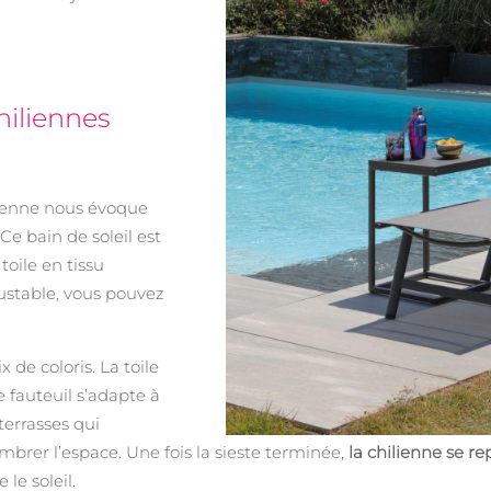
chiliennes
ilienne nous évoque
Ce bain de soleil est
toile en tissu
justable, vous pouvez
ix de coloris. La toile
e fauteuil s’adapte à
terrasses qui
rer l’espace. Une fois la sieste terminée,
la chilienne se re
le soleil.