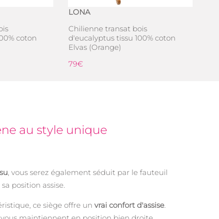
LONA
ois
Chilienne transat bois
100% coton
d'eucalyptus tissu 100% coton
Elvas (Orange)
79€
ène au style unique
ssu
, vous serez également séduit par le fauteuil
 sa position assise.
ristique, ce siège offre un
vrai confort d'assise
.
 vous maintiennent en position bien droite.