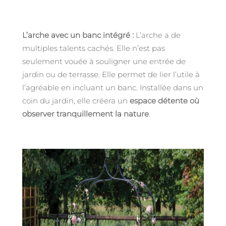
L’arche avec un banc intégré :
L’arche a de
multiples talents cachés. Elle n’est pas
seulement vouée à souligner une entrée de
jardin ou de terrasse. Elle permet de lier l’utile à
l’agréable en incluant un banc. Installée dans un
coin du jardin, elle créera un
espace détente où
observer tranquillement la nature
.