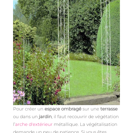
Pour créer un
espace ombragé
sur une
terrasse
ou dans un
jardin
, il faut recouvrir de végétation
l’
arche d'extérieur
métallique. La végétalisation
demande un peu de patience. Si vous êtes