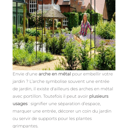
Envie d'une
arche en métal
pour embellir votre
jardin ? L’arche symbolise souvent une entrée
de jardin, il existe d'ailleurs des arches en métal
avec portillon. Toutefois il peut avoir
plusieurs
usages
: signifier une séparation d’espace,
marquer une entrée, décorer un coin du jardin
ou servir de supports pour les plantes
grimpantes.