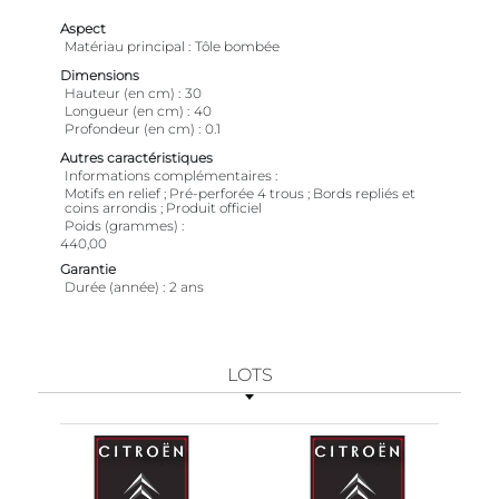
Aspect
Matériau principal
Tôle bombée
Dimensions
Hauteur (en cm)
30
Longueur (en cm)
40
Profondeur (en cm)
0.1
Autres caractéristiques
Informations complémentaires
Motifs en relief ; Pré-perforée 4 trous ; Bords repliés et
coins arrondis ; Produit officiel
Poids (grammes)
440,00
Garantie
Durée (année)
2 ans
LOTS