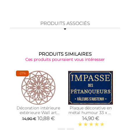
PRODUITS ASSOCIÉS
PRODUITS SIMILAIRES
Ces produits pourraient vous intéresser
-27%
Décoration intérieure
Plaque décorative en
Pl
extérieure Wall art
métal humour 33 x 25
déc
Fairytale 40 cm
cm (Impasse des
(Pr
10,88 €
14,90 €
14,90 €
(Rose)
pétanqueurs)