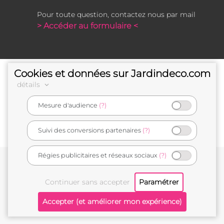
Pour toute question, contactez nous par mail
> Accéder au formulaire <
Cookies et données sur Jardindeco.com
détails
Mesure d'audience
(?)
e-commerçant français
Suivi des conversions partenaires
(?)
Régies publicitaires et réseaux sociaux
(?)
Conditions générales de vente
Mentions légales