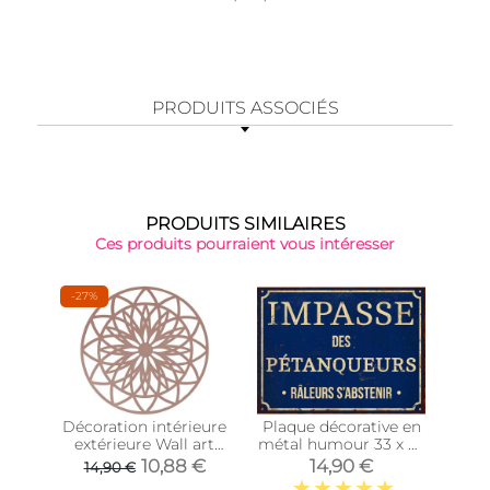
PRODUITS ASSOCIÉS
PRODUITS SIMILAIRES
Ces produits pourraient vous intéresser
-27%
Décoration intérieure
Plaque décorative en
Pl
extérieure Wall art
métal humour 33 x 25
déc
Fairytale 40 cm
cm (Impasse des
(Pr
10,88 €
14,90 €
14,90 €
(Rose)
pétanqueurs)