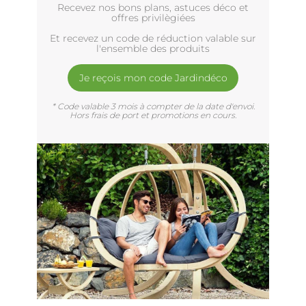
Recevez nos bons plans, astuces déco et
offres privilègiées
Et recevez un code de réduction valable sur
l'ensemble des produits
Je reçois mon code Jardindéco
* Code valable 3 mois à compter de la date d'envoi.
Hors frais de port et promotions en cours.