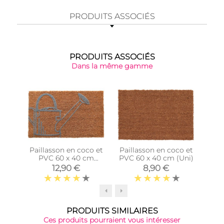
PRODUITS ASSOCIÉS
PRODUITS ASSOCIÉS
Dans la même gamme
Paillasson en coco et
Paillasson en coco et
Pail
PVC 60 x 40 cm
PVC 60 x 40 cm (Uni)
P
(Arrosoir)
12,90 €
8,90 €
PRODUITS SIMILAIRES
Ces produits pourraient vous intéresser