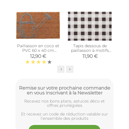
Paillasson en coco et
Tapis dessous de
T
PVC 60 x 40 cm
paillasson à motifs
pai
(Arrosoir)
(Carreaux)
12,90 €
11,90 €
Remise sur votre prochaine commande
en vous inscrivant à la Newsletter
Recevez nos bons plans, astuces déco et
offres privilègiées
Et recevez un code de réduction valable sur
l'ensemble des produits