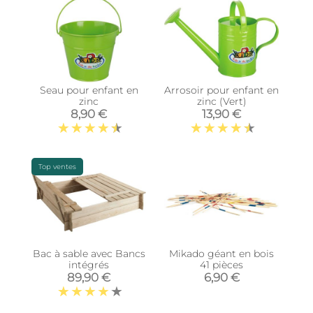
Seau pour enfant en
Arrosoir pour enfant en
zinc
zinc (Vert)
8,90 €
13,90 €
Top ventes
Bac à sable avec Bancs
Mikado géant en bois
intégrés
41 pièces
89,90 €
6,90 €