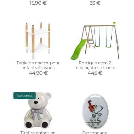
(Anthracite et vert
15,90 €
33 €
lemon)
Table de chevet pour
Portique avec 2
enfants Crayons
balançoires et une
glissière Forest
44,90 €
445 €
Top ventes
Tirelire enfant en
Personnage