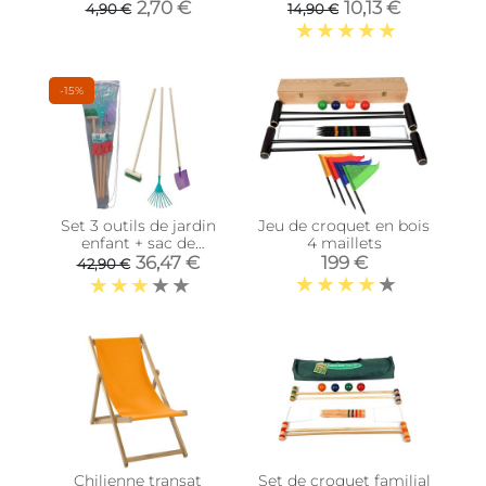
2,70 €
10,13 €
4,90 €
14,90 €
-15%
Set 3 outils de jardin
Jeu de croquet en bois
enfant + sac de
4 maillets
transport (Pelle + balai
36,47 €
199 €
42,90 €
+ râteau)
Chilienne transat
Set de croquet familial