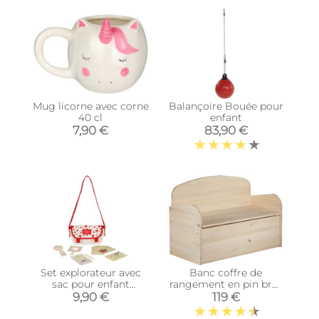
Mug licorne avec corne
Balançoire Bouée pour
40 cl
enfant
7,90 €
83,90 €
Set explorateur avec
Banc coffre de
sac pour enfant
rangement en pin brut
(Insectes)
78 litres
9,90 €
119 €