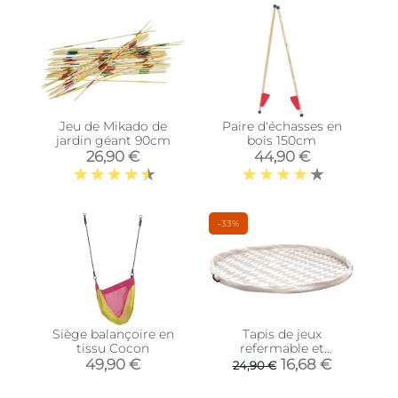
Jeu de Mikado de
Paire d'échasses en
jardin géant 90cm
bois 150cm
26,90 €
44,90 €
-33%
Siège balançoire en
Tapis de jeux
tissu Cocon
refermable et
transportable 120 cm
49,90 €
16,68 €
24,90 €