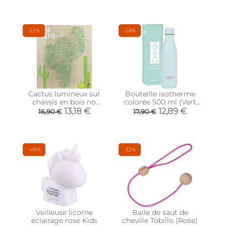
-22%
-28%
Cactus lumineux sur
Bouteille isotherme
chassis en bois no
colorée 500 ml (Vert
stress 35 cm
menthe)
13,18 €
12,89 €
16,90 €
17,90 €
-45%
-32%
Veilleuse licorne
Balle de saut de
éclairage rose Kids
cheville Tobillo (Rose)