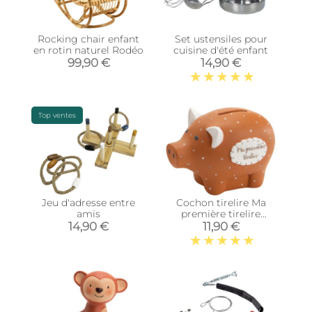
Rocking chair enfant
Set ustensiles pour
en rotin naturel Rodéo
cuisine d'été enfant
99,90 €
14,90 €
Top ventes
Jeu d'adresse entre
Cochon tirelire Ma
amis
première tirelire
(Orange)
14,90 €
11,90 €