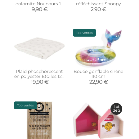
dolomite Nounours 15
réfléchissant Snoopy
cm (Beige)
(Snoopy patine)
9,90 €
2,90 €
Top ventes
Plaid phosphorescent
Bouée gonflable sirène
en polyester Etoiles 120
110 cm
x 150 cm (Blanc)
19,90 €
22,90 €
Top ventes
Lot
de 2