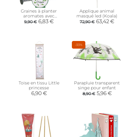
Graines à planter
Applique animal
aromates avec
masqué led (Koala)
arrosoirs (Lot de 2)
6,83 €
63,42 €
9,90 €
72,90 €
-33%
Toise en tissu Little
Parapluie transparent
princesse
singe pour enfant
6,90 €
5,96 €
8,90 €