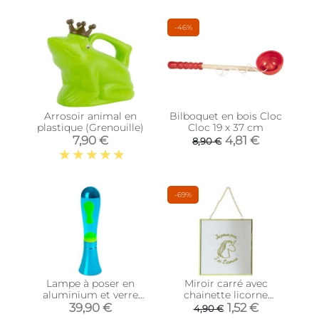
-46%
Arrosoir animal en
Bilboquet en bois Cloc
plastique (Grenouille)
Cloc 19 x 37 cm
7,90 €
4,81 €
8,90 €
-69%
Lampe à poser en
Miroir carré avec
aluminium et verre
chainette licorne
Magma (Bleu)
(Doré)
39,90 €
1,52 €
4,90 €