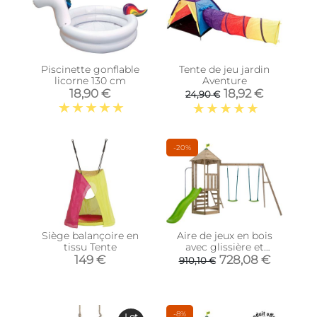
Piscinette gonflable
Tente de jeu jardin
licorne 130 cm
Aventure
18,90 €
18,92 €
24,90 €
-20%
Siège balançoire en
Aire de jeux en bois
tissu Tente
avec glissière et
portique Castelwood
149 €
728,08 €
910,10 €
-8%
Lot