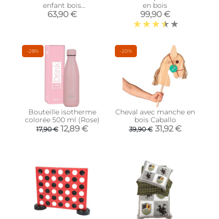
enfant bois
en bois
d'eucalyptus tissu 100%
63,90 €
99,90 €
coton Elvas (Orange)
-28%
-20%
Bouteille isotherme
Cheval avec manche en
colorée 500 ml (Rose)
bois Caballo
12,89 €
31,92 €
17,90 €
39,90 €