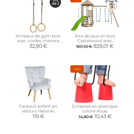
de 2
Anneaux de gym bois
Aire de jeux en bois
avec cordes chanvre
Castelwood avec
(Lot de 2)
cuisine extérieure
32,90 €
829,01 €
901,10 €
offerte
-30%
Fauteuil enfant en
Echasses en plastique
velours Helsinki
coloré Alzas
119 €
10,43 €
14,90 €