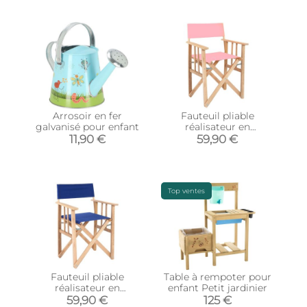
Arrosoir en fer
Fauteuil pliable
galvanisé pour enfant
réalisateur en
eucalyptus pour enfant
11,90 €
59,90 €
(Rose)
Top ventes
Fauteuil pliable
Table à rempoter pour
réalisateur en
enfant Petit jardinier
eucalyptus pour enfant
59,90 €
125 €