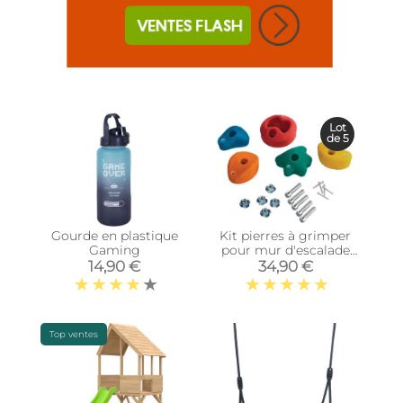
Lot
de 5
Gourde en plastique
Kit pierres à grimper
Gaming
pour mur d'escalade
(Lot de 5)
14,90 €
34,90 €
Top ventes