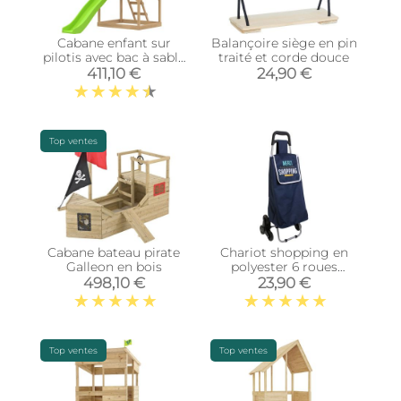
Cabane enfant sur
Balançoire siège en pin
pilotis avec bac à sable
traité et corde douce
Lookout (Avec
411,10 €
24,90 €
glissière)
Top ventes
Cabane bateau pirate
Chariot shopping en
Galleon en bois
polyester 6 roues
(Bleu)
498,10 €
23,90 €
Top ventes
Top ventes