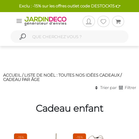
Exclu : -15% sur les offres outlet code DESTOCK15 👉
ACCUEIL /
LISTE DE NOËL : TOUTES NOS IDÉES CADEAUX
/
CADEAU PAR ÂGE
Trier par
Filtrer
Cadeau enfant
-15%
-15%