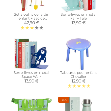
Set 3 outils de jardin
Serre-livres en métal
enfant + sac de
Fairy Tale
transport (Pelle +
42,90 €
13,90 €
râteau + pioche)
Serre-livres en métal
Tabouret pour enfant
Space Walk
Chevalier
13,90 €
12,90 €
-36%