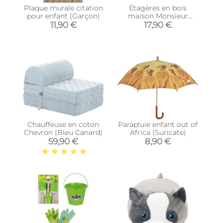
Plaque murale citation
Etagères en bois
pour enfant (Garçon)
maison Monsieur
Madame (Lot de 2)
11,90 €
17,90 €
(Rose)
Chauffeuse en coton
Parapluie enfant out of
Chevron (Bleu Canard)
Africa (Suricate)
59,90 €
8,90 €