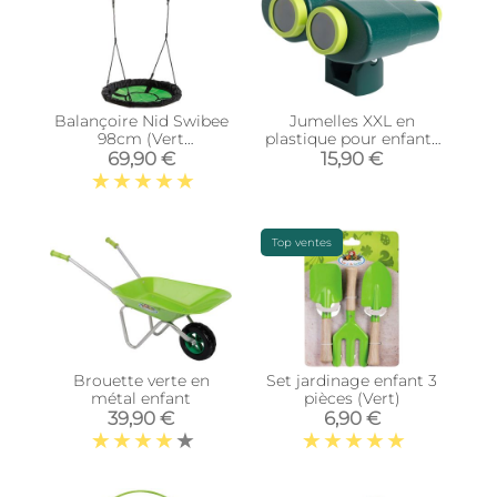
Balançoire Nid Swibee
Jumelles XXL en
98cm (Vert
plastique pour enfants
Pomme/Noir)
(Vert foncé et vert
69,90 €
15,90 €
lemon)
Top ventes
Brouette verte en
Set jardinage enfant 3
métal enfant
pièces (Vert)
39,90 €
6,90 €