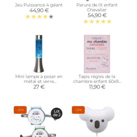
Jeu Puissance 4 géant
Parure de lit enfant
Chevalier
44,90 €
54,90 €
Mini lampe à poser en
Tapis règles de la
métal et verre
chambre enfant 60x90
Paillettes
cm (Little princesse -
27 €
11,90 €
rose)
-31%
-13%
Lot
de 2