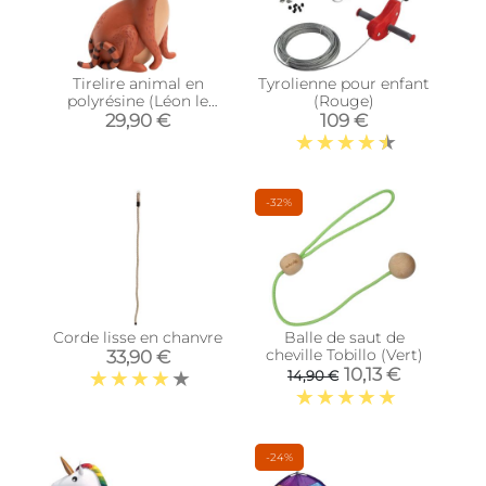
Tirelire animal en
Tyrolienne pour enfant
polyrésine (Léon le
(Rouge)
singe)
29,90 €
109 €
-32%
Corde lisse en chanvre
Balle de saut de
cheville Tobillo (Vert)
33,90 €
10,13 €
14,90 €
-24%