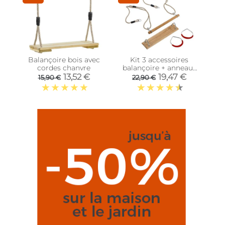
Balançoire bois avec
Kit 3 accessoires
cordes chanvre
balançoire + anneaux
de gym + trapèze
13,52 €
19,47 €
15,90 €
22,90 €