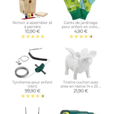
Nichoir à assembler et
Gants de jardinage
à peindre
pour enfant en coton
et polyester
10,90 €
4,90 €
Tyrolienne pour enfant
Tirelire cochon avec
(Vert)
ailes en résine 14 x 25 x
15 cm (Blanc)
99,90 €
21,90 €