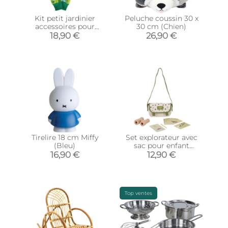
Kit petit jardinier
Peluche coussin 30 x
accessoires pour
30 cm (Chien)
enfant en métal (Seau
18,90 €
26,90 €
+ gants + petits outils)
Tirelire 18 cm Miffy
Set explorateur avec
(Bleu)
sac pour enfant
(Oiseaux)
16,90 €
12,90 €
Top ventes