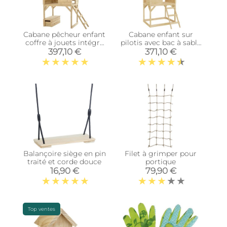
Cabane pêcheur enfant
Cabane enfant sur
coffre à jouets intégré
pilotis avec bac à sable
Tower
Lookout (Sans
397,10 €
371,10 €
glissière)
Balançoire siège en pin
Filet à grimper pour
traité et corde douce
portique
16,90 €
79,90 €
Top ventes