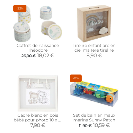
-33%
Coffret de naissance
Tirelire enfant arc en
Théodore
ciel ma 1ere tirelire
18,02 €
8,90 €
26,90 €
-11%
Cadre blanc en bois
Set de bain animaux
bébé pour photo 10 x 15
marins Sunny Patch
cm (Petit prince)
7,90 €
10,59 €
11,90 €