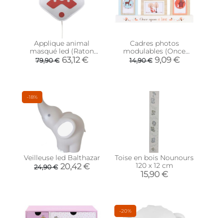
Applique animal
Cadres photos
masqué led (Raton
modulables (Once
laveur)
upon a time)
63,12 €
9,09 €
79,90 €
14,90 €
-18%
Veilleuse led Balthazar
Toise en bois Nounours
120 x 12 cm
20,42 €
24,90 €
15,90 €
-20%