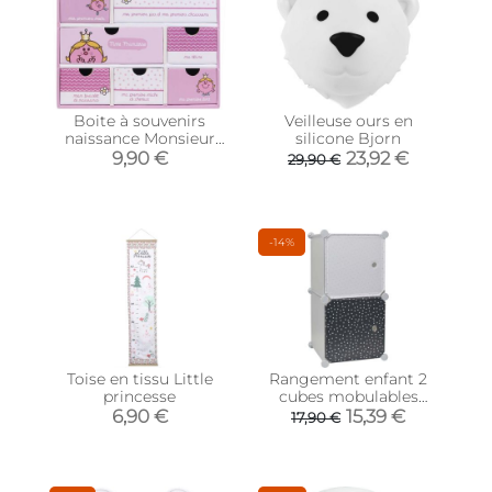
Boite à souvenirs
Veilleuse ours en
naissance Monsieur
silicone Bjorn
Madame (Mme
9,90 €
23,92 €
29,90 €
Princesse)
-14%
Toise en tissu Little
Rangement enfant 2
princesse
cubes mobulables
30x30 cm (Gris et bleu
6,90 €
15,39 €
17,90 €
marine)