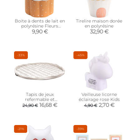
Boite à dents de lait en
Tirelire maison dorée
polyrésine Fleurs
en polyrésine
(Orange)
9,90 €
32,90 €
-33%
-45%
Tapis de jeux
Veilleuse licorne
refermable et
éclairage rose Kids
transportable 120 cm
16,68 €
2,70 €
24,90 €
4,90 €
-21%
-39%