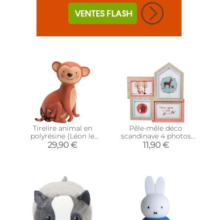
Tirelire animal en
Pêle-mêle déco
polyrésine (Léon le
scandinave 4 photos
singe)
(Corail et bleu clair)
29,90 €
11,90 €