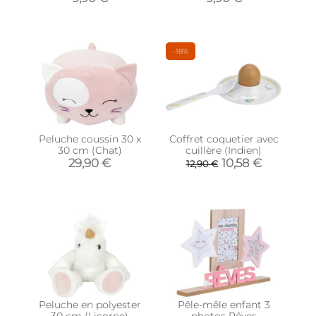
-18%
Peluche coussin 30 x
Coffret coquetier avec
30 cm (Chat)
cuillère (Indien)
29,90 €
10,58 €
12,90 €
Peluche en polyester
Pêle-mêle enfant 3
30 cm (Licorne)
photos Rêves