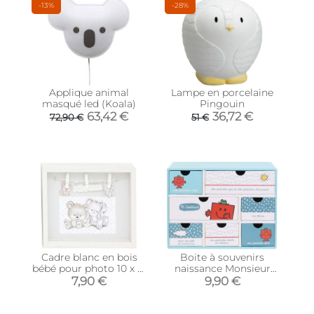
-13%
-28%
Applique animal
Lampe en porcelaine
masqué led (Koala)
Pingouin
63,42 €
36,72 €
72,90 €
51 €
Cadre blanc en bois
Boite à souvenirs
bébé pour photo 10 x 15
naissance Monsieur
cm (Petite princesse)
Madame (M Costaud)
7,90 €
9,90 €