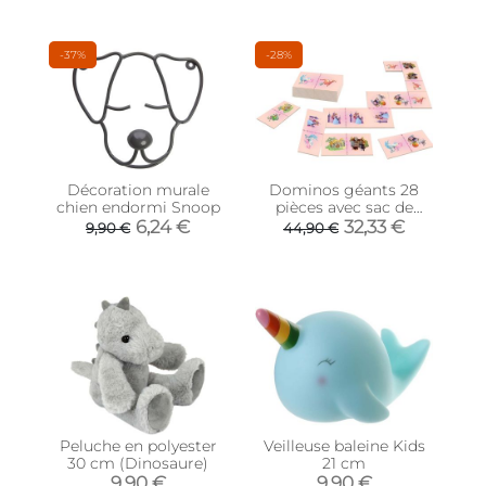
-37%
-28%
Décoration murale
Dominos géants 28
chien endormi Snoop
pièces avec sac de
rangement (Rose -
6,24 €
32,33 €
9,90 €
44,90 €
Princesse)
Peluche en polyester
Veilleuse baleine Kids
30 cm (Dinosaure)
21 cm
9,90 €
9,90 €