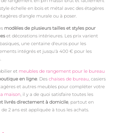
 de rangement en pin massif brut et facilement
 style échelle en bois et métal avec des étagères
étagères d'angle murale ou à poser.
es
modèles de plusieurs tailles et styles pour
ces
et décorations intérieures. Les prix varient
basiques, une centaine d'euros pour les
ements intégrés et jusqu'à 400 € pour les
n
.
ilier et
meubles de rangement pour le bureau
boutique en ligne
. Des
chaises de bureau
, casiers
tagères et autres meubles pour compléter votre
la maison
, il y a de quoi satisfaire toutes les
nt livrés directement à domicile
, partout en
 de 2 ans est appliquée à tous les achats.