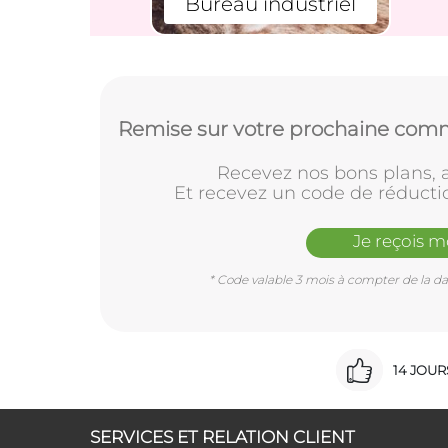
Bureau industriel
Remise sur votre prochaine comm
Recevez nos bons plans, a
Et recevez un code de réducti
Je reçois 
* Code valable 3 mois à compter de la dat
14 JOU
SERVICES ET RELATION CLIENT