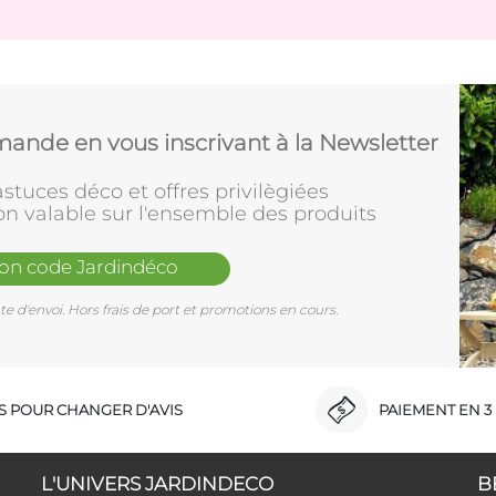
ande en vous inscrivant à la Newsletter
stuces déco et offres privilègiées
on valable sur l'ensemble des produits
mon code Jardindéco
e d'envoi. Hors frais de port et promotions en cours.
RS POUR CHANGER D'AVIS
PAIEMENT EN 3 
L'UNIVERS JARDINDECO
B