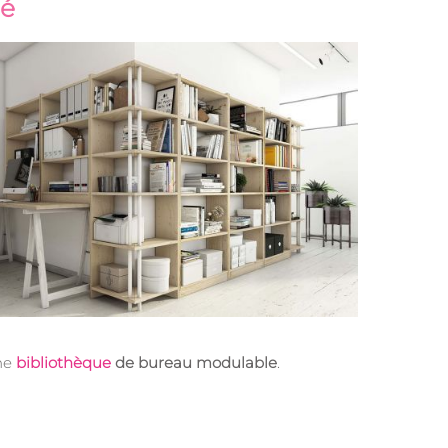
ré
ne
bibliothèque
de bureau modulable
.