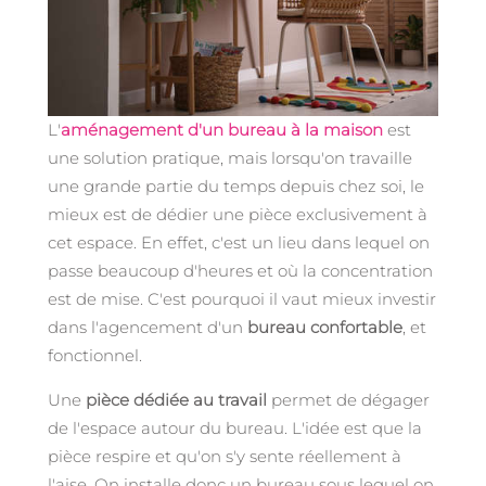
L'
aménagement d'un bureau à la maison
est
une solution pratique, mais lorsqu'on travaille
une grande partie du temps depuis chez soi, le
mieux est de dédier une pièce exclusivement à
cet espace. En effet, c'est un lieu dans lequel on
passe beaucoup d'heures et où la concentration
est de mise. C'est pourquoi il vaut mieux investir
dans l'agencement d'un
bureau confortable
, et
fonctionnel.
Une
pièce dédiée au travail
permet de dégager
de l'espace autour du bureau. L'idée est que la
pièce respire et qu'on s'y sente réellement à
l'aise. On installe donc un bureau sous lequel on