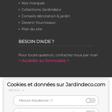
Nos marques
Collections Jardindeco
Conseils décoration & jardin
Devenir fournisseur
Plan du site
BESOIN D'AIDE ?
Pour toute question, contactez nous par mail
> Accéder au formulaire <
Cookies et données sur Jardindeco.com
détails
Mesure d'audience
(?)
e-commerçant français