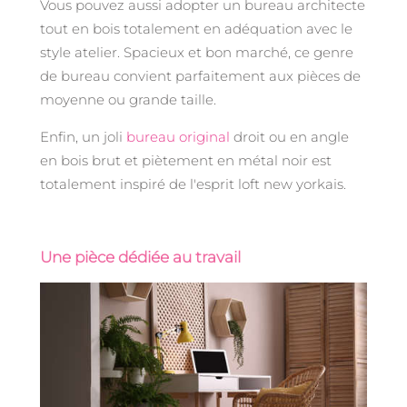
Vous pouvez aussi adopter un bureau architecte
tout en bois totalement en adéquation avec le
style atelier. Spacieux et bon marché, ce genre
de bureau convient parfaitement aux pièces de
moyenne ou grande taille.
Enfin, un joli
bureau original
droit ou en angle
en bois brut et piètement en métal noir est
totalement inspiré de l'esprit loft new yorkais.
Une pièce dédiée au travail