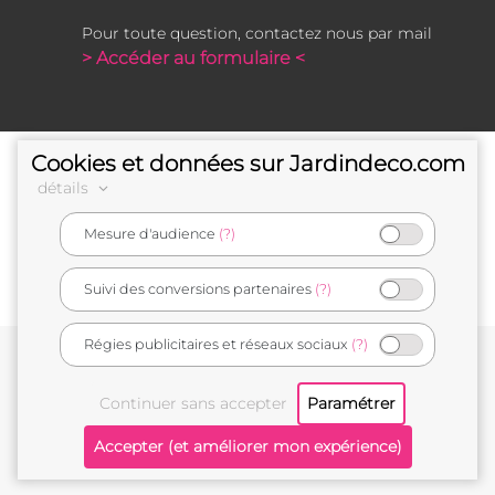
Pour toute question, contactez nous par mail
> Accéder au formulaire <
Cookies et données sur Jardindeco.com
détails
Mesure d'audience
(?)
e-commerçant français
Suivi des conversions partenaires
(?)
Régies publicitaires et réseaux sociaux
(?)
Conditions générales de vente
Mentions légales