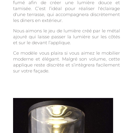
fumé afin de créer une lumière douce et
tamisée. C’est l’idéal pour réaliser l'éclairage
d'une terrasse, qui accompagnera discrètement
les diners en extérieur.
Nous aimons le jeu de lumière créé par le métal
ajouré qui laisse passer la lumière sur les côtés
et sur le devant l’applique.
Ce modèle vous plaira si vous aimez le mobilier
moderne et élégant. Malgré son volume, cette
applique reste discrète et s’intègrera facilement
sur votre façade.