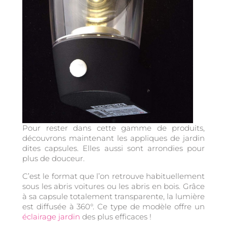
Pour rester dans cette gamme de produits,
découvrons maintenant les appliques de jardin
dites capsules. Elles aussi sont arrondies pour
plus de douceur.
C’est le format que l’on retrouve habituellement
sous les abris voitures ou les abris en bois. Grâce
à sa capsule totalement transparente, la lumière
est diffusée à 360°. Ce type de modèle offre un
éclairage jardin
des plus efficaces !