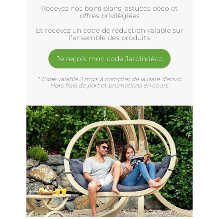
Recevez nos bons plans, astuces déco et
offres privilègiées
Et recevez un code de réduction valable sur
l'ensemble des produits
Je reçois mon code Jardindéco
* Code valable 3 mois à compter de la date d'envoi.
Hors frais de port et promotions en cours.