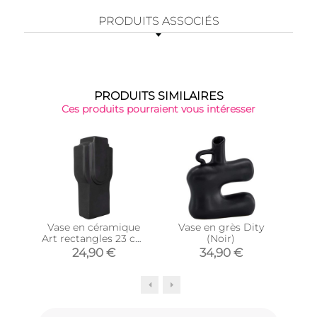
PRODUITS ASSOCIÉS
PRODUITS SIMILAIRES
Ces produits pourraient vous intéresser
Vase en céramique
Vase en grès Dity
Va
Art rectangles 23 cm
(Noir)
(Noir)
24,90 €
34,90 €