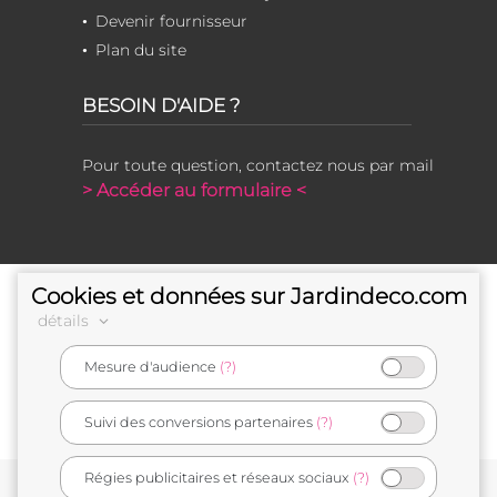
Devenir fournisseur
Plan du site
BESOIN D'AIDE ?
Pour toute question, contactez nous par mail
> Accéder au formulaire <
Cookies et données sur Jardindeco.com
détails
Mesure d'audience
(?)
e-commerçant français
Suivi des conversions partenaires
(?)
Régies publicitaires et réseaux sociaux
(?)