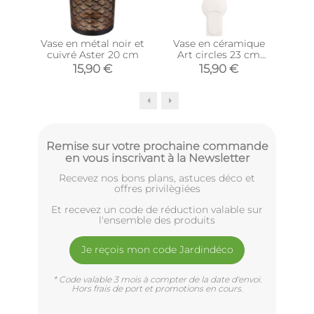
Vase en métal noir et
Vase en céramique
Va
cuivré Aster 20 cm
Art circles 23 cm
Art 
(Ivoire)
15,90 €
15,90 €
Remise sur votre prochaine commande
en vous inscrivant à la Newsletter
Recevez nos bons plans, astuces déco et
offres privilègiées
Et recevez un code de réduction valable sur
l'ensemble des produits
Je reçois mon code Jardindéco
* Code valable 3 mois à compter de la date d'envoi.
Hors frais de port et promotions en cours.