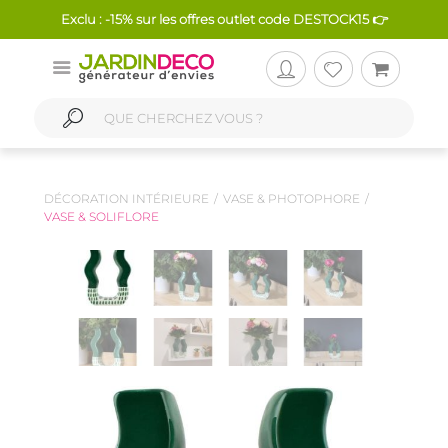
Exclu : -15% sur les offres outlet code DESTOCK15 👉
DÉCORATION INTÉRIEURE
VASE & PHOTOPHORE
VASE & SOLIFLORE