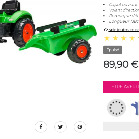
Capot ouvrant
Volant directio
Remorque dét
Longueur 138c
voir toutes les c
Épuisé
89,90 €