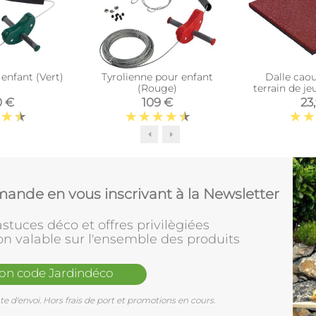
enfant (Vert)
Tyrolienne pour enfant
Dalle cao
(Rouge)
terrain de j
0 €
109 €
23
ande en vous inscrivant à la Newsletter
stuces déco et offres privilègiées
on valable sur l'ensemble des produits
mon code Jardindéco
e d'envoi. Hors frais de port et promotions en cours.