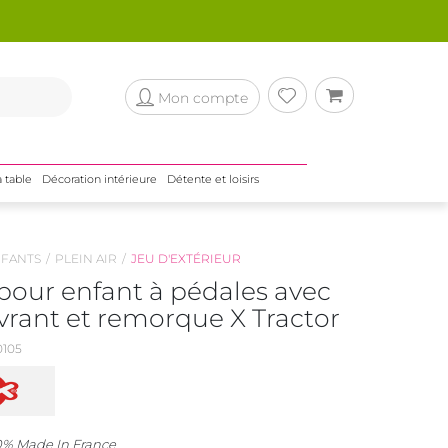
Mon compte
a table
Décoration intérieure
Détente et loisirs
NFANTS
PLEIN AIR
JEU D'EXTÉRIEUR
pour enfant à pédales avec
vrant et remorque X Tractor
105
0% Made In France