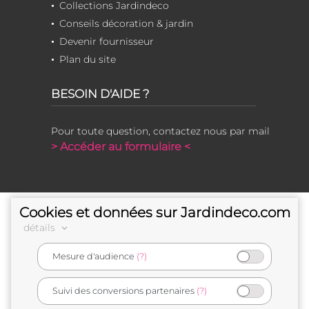
Collections Jardindeco
Conseils décoration & jardin
Devenir fournisseur
Plan du site
BESOIN D'AIDE ?
Pour toute question, contactez nous par mail
> Accéder au formulaire <
Cookies et données sur Jardindeco.com
détails
Mesure d'audience
(?)
e-commerçant français
Suivi des conversions partenaires
(?)