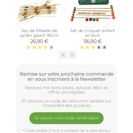
Jeu de Mikado de
Set de croquet enfant
T
jardin géant 90cm
en bois
e
26,90 €
56,90 €
Remise sur votre prochaine commande
en vous inscrivant à la Newsletter
Recevez nos bons plans, astuces déco et
offres privilègiées
Et recevez un code de réduction valable sur
l'ensemble des produits
Je reçois mon code Jardindéco
* Code valable 3 mois à compter de la date d'envoi.