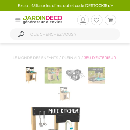
Exclu : -15% sur les offres outlet code DESTOCK15 👉
LE MONDE DES ENFANTS
PLEIN AIR
JEU D'EXTÉRIEUR