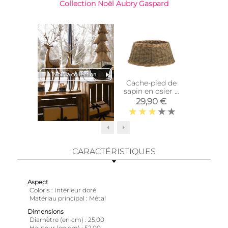
Collection Noël Aubry Gaspard
Cache-pied de
Bougie
sapin en osier 2
van
tons
29,90 €
3,9
CARACTÉRISTIQUES
Aspect
Coloris
Intérieur doré
Matériau principal
Métal
Dimensions
Diamètre (en cm)
25,00
Hauteur (en cm)
52,00