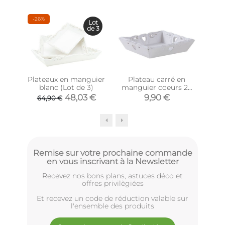
-26%
Lot
de 3
Plateaux en manguier
Plateau carré en
blanc (Lot de 3)
manguier coeurs 20
pré
cm
d'a
48,03 €
9,90 €
64,90 €
Remise sur votre prochaine commande
en vous inscrivant à la Newsletter
Recevez nos bons plans, astuces déco et
offres privilègiées
Et recevez un code de réduction valable sur
l'ensemble des produits