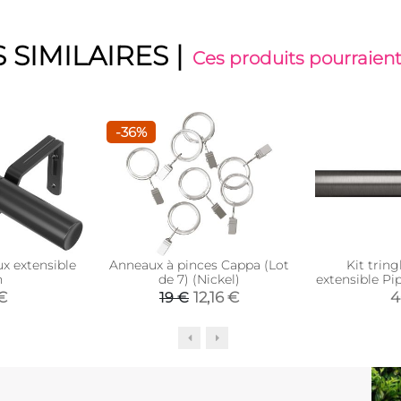
 SIMILAIRES
|
Ces produits pourraient
-36%
ux extensible
Anneaux à pinces Cappa (Lot
Kit tring
n
de 7) (Nickel)
extensible Pi
91 à
€
12,16 €
4
19 €