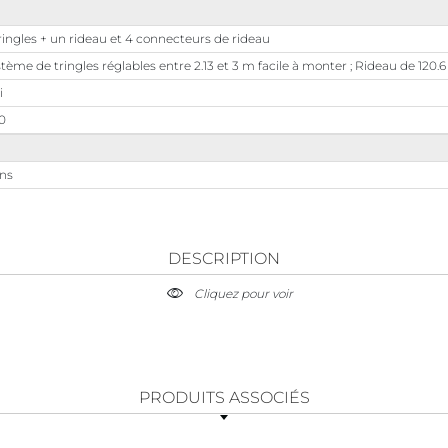
ringles + un rideau et 4 connecteurs de rideau
tème de tringles réglables entre 2.13 et 3 m facile à monter ; Rideau de 120.6
i
0
ans
DESCRIPTION
Cliquez pour voir
PRODUITS ASSOCIÉS