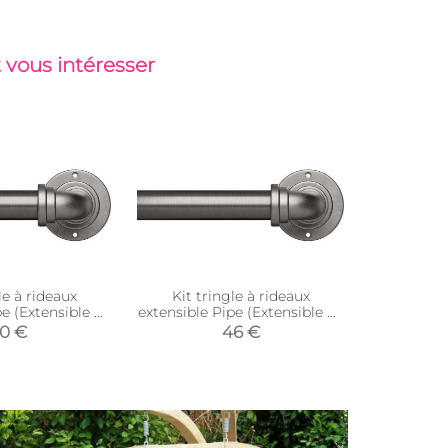
 vous intéresser
le à rideaux
Kit tringle à rideaux
Tringle à
pe (Extensible de
extensible Pipe (Extensible de
acier b
 168 cm)
168 à 305 cm)
(Longueur
0 €
46 €