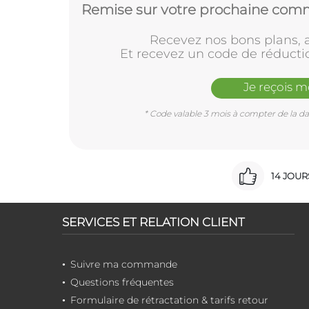
Remise sur votre prochaine comm
Recevez nos bons plans, a
Et recevez un code de réducti
Je reçois 
* Code valable 3 mois à compter de la dat
14 JOU
SERVICES ET RELATION CLIENT
Suivre ma commande
Questions fréquentes
Formulaire de rétractation & tarifs retour