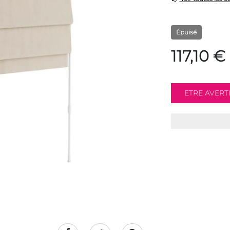
Épuisé
117,10 €