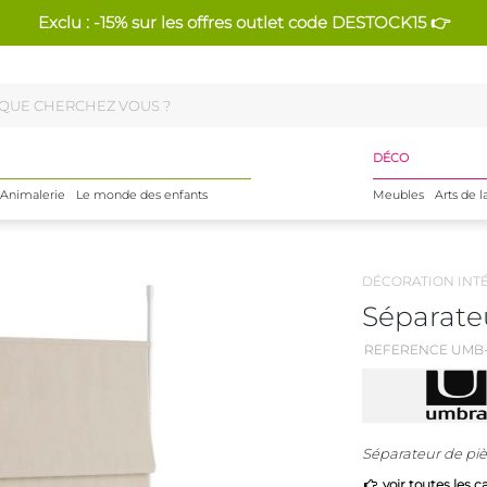
Exclu : -15% sur les offres outlet code DESTOCK15 👉
DÉCO
Animalerie
Le monde des enfants
Meubles
Arts de l
DÉCORATION INT
Séparate
REFERENCE UMB-
Séparateur de pi
voir toutes les c