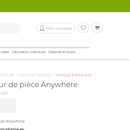
Mon compte
a table
Décoration intérieure
Détente et loisirs
ÉRIEURE
LINGE DE MAISON
TRINGLE À RIDEAUX
ur de pièce Anywhere
0671
èce Anywhere
aractéristiques