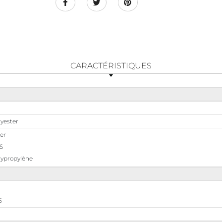
CARACTÉRISTIQUES
lyester
er
S
lypropylène
5