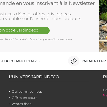
ande en vous inscrivant à la Newsletter
stuces déco et offres privilègiées
on valable sur l'ensemble des produits
mon code Jardindéco
e d'envoi. Hors frais de port et promotions en cours.
RS POUR CHANGER D'AVIS
PAIEMENT EN 3 
L'UNIVERS JARDINDECO
B
Po
Qui sommes-nous
> 
Offres en cours
Ventes flash