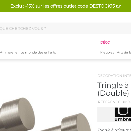
Exclu : -15% sur les offres outlet code DESTOCK15 👉
DÉCO
Animalerie
Le monde des enfants
Meubles
Arts de l
DÉCORATION INT
Tringle à
(Double)
REFERENCE UMB-
Tringle à rideaux