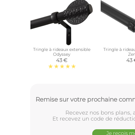
Tringle à rideaux extensible
Tringle à ridea
Odyssey
Ze
43 €
43 
Remise sur votre prochaine comm
Recevez nos bons plans, a
Et recevez un code de réducti
Je reçois 