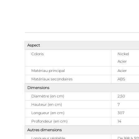
Aspect
Coloris
Nickel
Acier
Matériau principal
Acier
Matériaux secondaires
ABS
Dimensions
Diamètre (en cm)
2,50
Hauteur (en cm)
7
Longueur (en cm)
307
Profondeur (en cm)
14
Autres dimensions
Longueur réglable
De 168 à 3