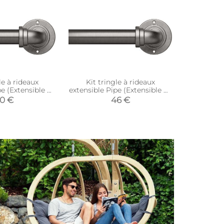
le à rideaux
Kit tringle à rideaux
Tringle à
pe (Extensible de
extensible Pipe (Extensible de
acier b
 168 cm)
168 à 305 cm)
(Longueur
0 €
46 €