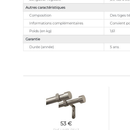
Autres caractéristiques
Composition
Des tiges té
Informations complémentaires
Convient po
Poids (en kg)
1,61
Garantie
Durée (année)
5 ans
53 €
Ref. UMB-0643