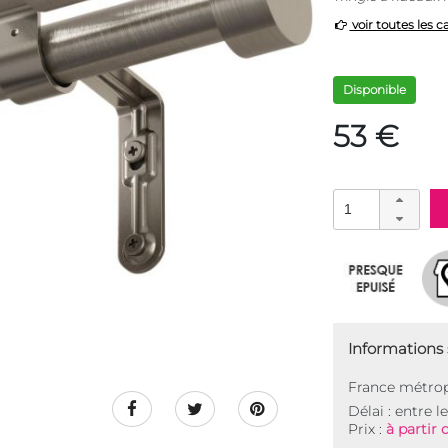
voir toutes les c
Disponible
53 €
Informations s
France métrop
Délai : entre l
Prix :
à partir 