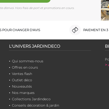
e d'envoi. Hors frais de port et promotions en cours.
RS POUR CHANGER D'AVIS
PAIEMENT EN 3 
L'UNIVERS JARDINDECO
B
Po
Qui sommes-nous
> 
Offres en cours
Ventes flash
Outlet déco
Nouveautés
Nos marques
Collections Jardindeco
Conseils décoration & jardin