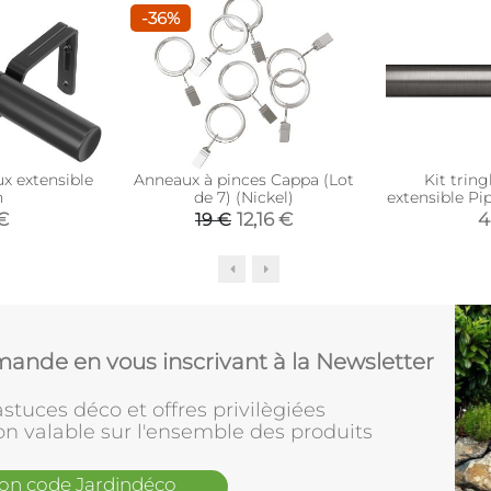
-36%
ux extensible
Anneaux à pinces Cappa (Lot
Kit tring
n
de 7) (Nickel)
extensible Pi
91 à
€
12,16 €
4
19 €
ande en vous inscrivant à la Newsletter
stuces déco et offres privilègiées
on valable sur l'ensemble des produits
mon code Jardindéco