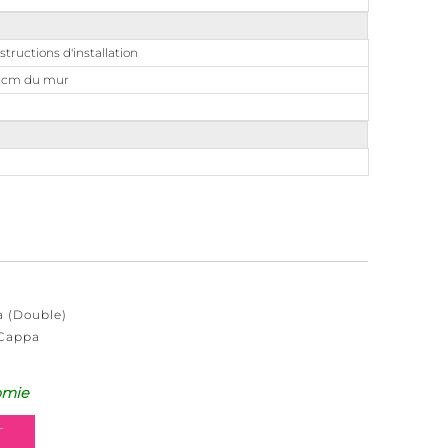
structions d'installation
15 cm du mur
a (Double)
 Cappa
omie