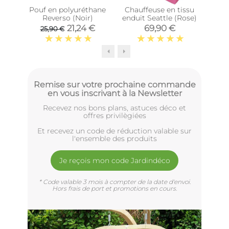
Pouf en polyuréthane
Chauffeuse en tissu
Cha
Reverso (Noir)
enduit Seattle (Rose)
endu
21,24 €
69,90 €
25,90 €
Remise sur votre prochaine commande
en vous inscrivant à la Newsletter
Recevez nos bons plans, astuces déco et
offres privilègiées
Et recevez un code de réduction valable sur
l'ensemble des produits
Je reçois mon code Jardindéco
* Code valable 3 mois à compter de la date d'envoi.
Hors frais de port et promotions en cours.