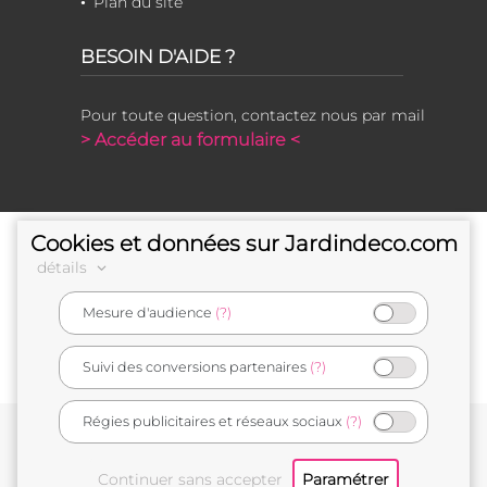
Plan du site
BESOIN D'AIDE ?
Pour toute question, contactez nous par mail
> Accéder au formulaire <
Cookies et données sur Jardindeco.com
détails
Mesure d'audience
(?)
e-commerçant français
Suivi des conversions partenaires
(?)
Régies publicitaires et réseaux sociaux
(?)