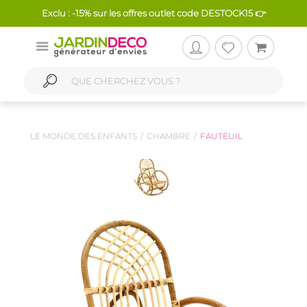
Exclu : -15% sur les offres outlet code DESTOCK15 👉
LE MONDE DES ENFANTS
CHAMBRE
FAUTEUIL