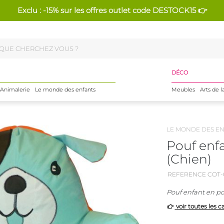
Exclu : -15% sur les offres outlet code DESTOCK15 👉
DÉCO
Animalerie
Le monde des enfants
Meubles
Arts de l
LE MONDE DES E
Pouf enf
(Chien)
REFERENCE COT-
Pouf enfant en po
voir toutes les c