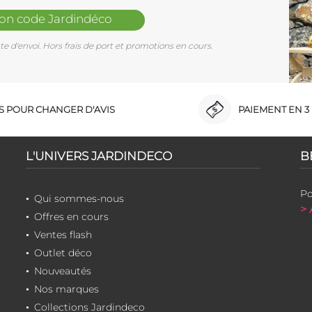
mon code Jardindéco
e d'envoi. Hors frais de port et promotions en cours.
RS POUR CHANGER D'AVIS
PAIEMENT EN 3 
L'UNIVERS JARDINDECO
B
Po
Qui sommes-nous
> 
Offres en cours
Ventes flash
Outlet déco
Nouveautés
Nos marques
Collections Jardindeco