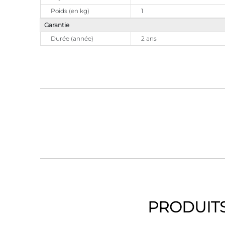
Poids (en kg)
1
Garantie
Durée (année)
2 ans
PRODUITS