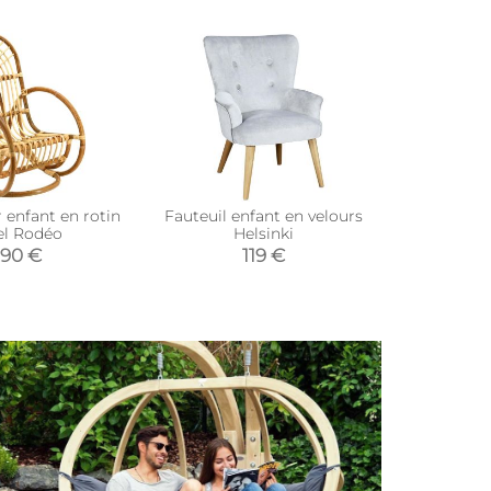
 enfant en rotin
Fauteuil enfant en velours
Chauffeuse
el Rodéo
Helsinki
(Bl
,90 €
119 €