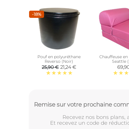
-18%
Pouf en polyuréthane
Chauffeuse en 
Reverso (Noir)
Seattle 
21,24 €
69,9
25,90 €
Remise sur votre prochaine comm
Recevez nos bons plans, a
Et recevez un code de réducti