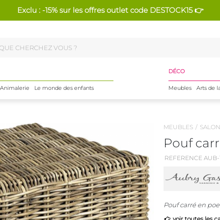
Exclu : -15% sur les offres outlet code DESTOCK15 👉
DÉCO
Animalerie
Le monde des enfants
Meubles
Arts de l
MEUBLES
SALO
Pouf carr
REFERENCE AUB-
Pouf carré en poel
voir toutes les c