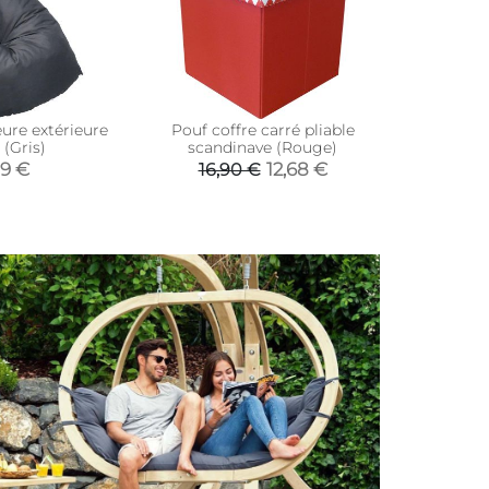
eure extérieure
Pouf coffre carré pliable
Pouf ron
 (Gris)
scandinave (Rouge)
19 €
12,68 €
16,90 €