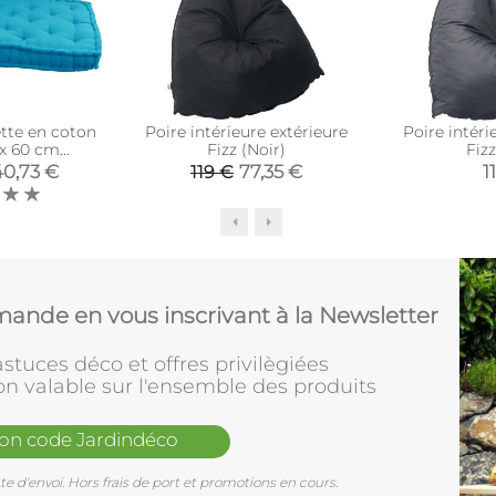
ette en coton
Poire intérieure extérieure
Poire intéri
 x 60 cm
Fizz (Noir)
Fizz
oise)
40,73 €
77,35 €
1
119 €
ande en vous inscrivant à la Newsletter
stuces déco et offres privilègiées
on valable sur l'ensemble des produits
mon code Jardindéco
e d'envoi. Hors frais de port et promotions en cours.