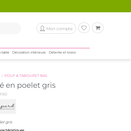
Mon compte
a table
Décoration intérieure
Détente et loisirs
N
POUF & TABOURET BAS
é en poelet gris
1062
et gris
aractéristiques