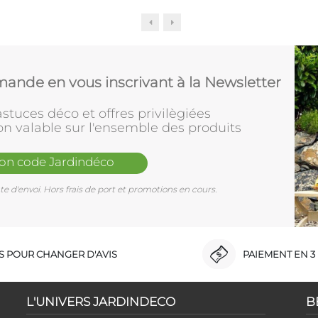
ande en vous inscrivant à la Newsletter
stuces déco et offres privilègiées
on valable sur l'ensemble des produits
mon code Jardindéco
e d'envoi. Hors frais de port et promotions en cours.
RS POUR CHANGER D'AVIS
PAIEMENT EN 3 
L'UNIVERS JARDINDECO
B