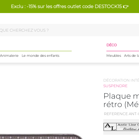
Exclu : -15% sur les offres outlet code DESTOCK15 👉
DÉCO
Animalerie
Le monde des enfants
Meubles
Arts de l
DÉCORATION INT
SUSPENDRE
Plaque m
rétro (Mé
REFERENCE ANT-