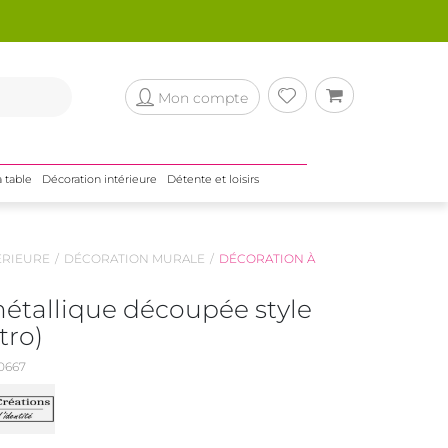
Mon compte
a table
Décoration intérieure
Détente et loisirs
ÉRIEURE
DÉCORATION MURALE
DÉCORATION À
étallique découpée style
tro)
0667