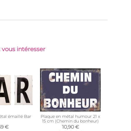
 vous intéresser
étal émaillé Bar
Plaque en métal humour 21 x
Plaque vin
15 cm (Chemin du bonheur)
28 
59 €
10,90 €