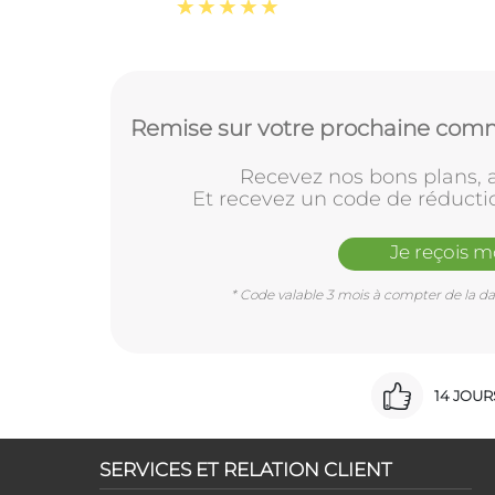
Remise sur votre prochaine comm
Recevez nos bons plans, a
Et recevez un code de réducti
Je reçois 
* Code valable 3 mois à compter de la dat
14 JOU
SERVICES ET RELATION CLIENT