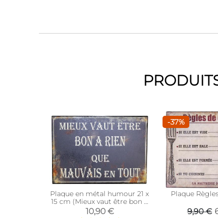
PRODUITS
-37%
Plaque en métal humour 21 x
Plaque Règles
15 cm (Mieux vaut être bon à
rien…)
10,90 €
9,90 €