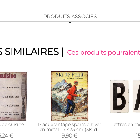
PRODUITS ASSOCIÉS
 SIMILAIRES
|
Ces produits pourraient
 de cuisine
Plaque vintage sports d'hiver
Lettres en m
en métal 25 x 33 cm (Ski de
fond)
6,24 €
9,90 €
1