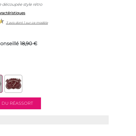
 découpée style rétro
aractéristiques
3 avis dont 1 sur ce modèle
conseillé
18,90 €