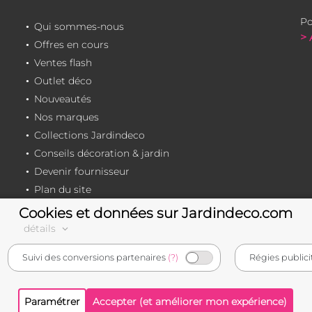
Po
Qui sommes-nous
> 
Offres en cours
Ventes flash
Outlet déco
Nouveautés
Nos marques
Collections Jardindeco
Conseils décoration & jardin
Devenir fournisseur
Plan du site
Cookies et données sur Jardindeco.com
détails
e-commerçant français
Suivi des conversions partenaires
(?)
Régies publici