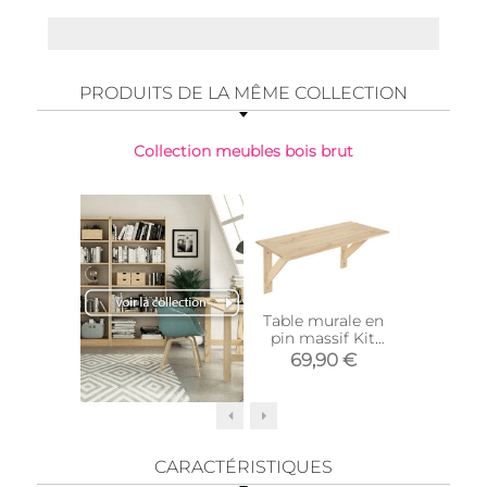
PRODUITS DE LA MÊME COLLECTION
Collection meubles bois brut
Table murale en
Étagèr
pin massif Kit
barre ce
Line
pin Kit 
69,90 €
26,
c
CARACTÉRISTIQUES