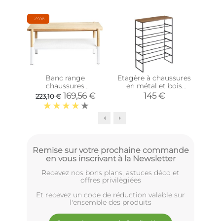
-24%
Banc range
Etagère à chaussures
chaussures
en métal et bois
chau
Promenade
Tower (Noir)
abat
169,56 €
145 €
223,10 €
Remise sur votre prochaine commande
en vous inscrivant à la Newsletter
Recevez nos bons plans, astuces déco et
offres privilègiées
Et recevez un code de réduction valable sur
l'ensemble des produits