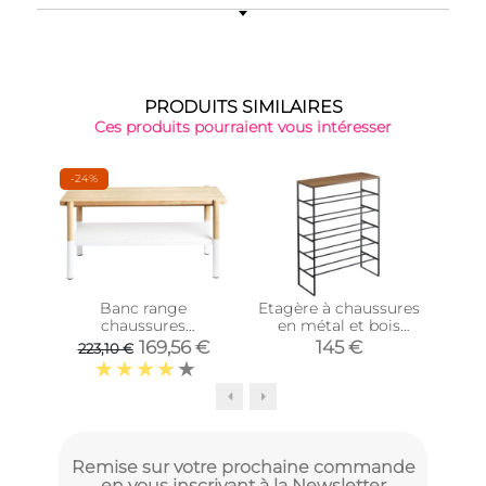
PRODUITS SIMILAIRES
Ces produits pourraient vous intéresser
-24%
Banc range
Etagère à chaussures
chaussures
en métal et bois
chau
Promenade
Tower (Noir)
abat
169,56 €
145 €
223,10 €
Remise sur votre prochaine commande
en vous inscrivant à la Newsletter