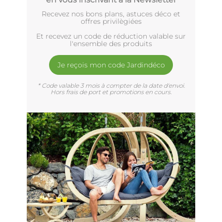
Recevez nos bons plans, astuces déco et
offres privilègiées
Et recevez un code de réduction valable sur
l'ensemble des produits
Je reçois mon code Jardindéco
* Code valable 3 mois à compter de la date d'envoi.
Hors frais de port et promotions en cours.