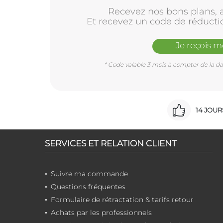
Recevez nos bons plans, a
Et recevez un code de réducti
Je reçois 
* Code valable 3 mois à compter de la dat
14 JOU
SERVICES ET RELATION CLIENT
Suivre ma commande
Questions fréquentes
Formulaire de rétractation & tarifs retour
Achats par les professionnels