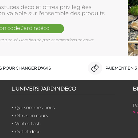
stuces déco et offres privilègiées
on valable sur l'ensemble des produits
mon code Jardindéco
e d'envoi. Hors frais de port et promotions en cours.
RS POUR CHANGER D'AVIS
PAIEMENT EN 3 
L'UNIVERS JARDINDECO
B
Po
Qui sommes-nous
> 
Offres en cours
Ventes flash
Outlet déco