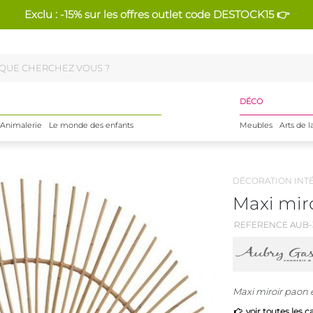
Exclu : -15% sur les offres outlet code DESTOCK15 👉
DÉCO
Animalerie
Le monde des enfants
Meubles
Arts de l
DÉCORATION INT
Maxi miro
REFERENCE AUB-
Maxi miroir paon e
voir toutes les c