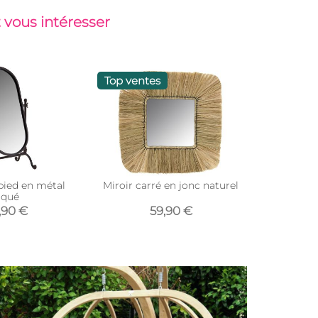
 vous intéresser
Top ventes
 pied en métal
Miroir carré en jonc naturel
Miroir re
aqué
caoutchou
,90 €
59,90 €