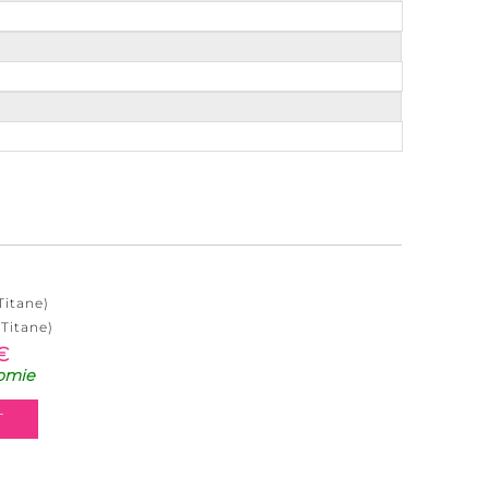
Titane)
(Titane)
€
omie