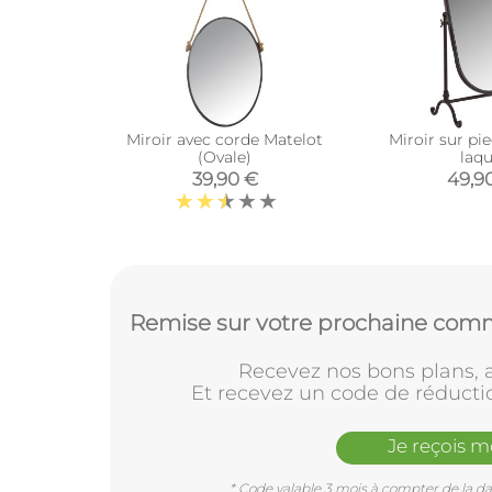
Miroir avec corde Matelot
Miroir sur pi
(Ovale)
laq
39,90 €
49,9
Remise sur votre prochaine comm
Recevez nos bons plans, a
Et recevez un code de réducti
Je reçois 
* Code valable 3 mois à compter de la dat