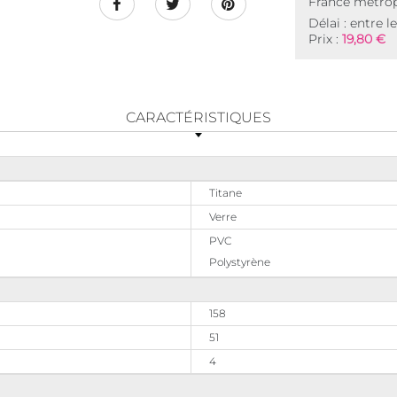
France métrop
Délai : entre l
Prix :
19,80 €
CARACTÉRISTIQUES
Titane
Verre
PVC
Polystyrène
158
51
4