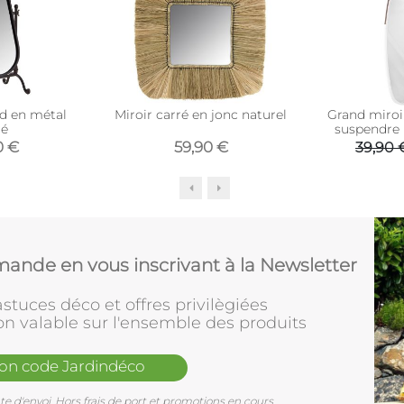
ed en métal
Miroir carré en jonc naturel
Grand miroi
ué
suspendre I
0 €
59,90 €
39,90 
ande en vous inscrivant à la Newsletter
stuces déco et offres privilègiées
on valable sur l'ensemble des produits
mon code Jardindéco
e d'envoi. Hors frais de port et promotions en cours.