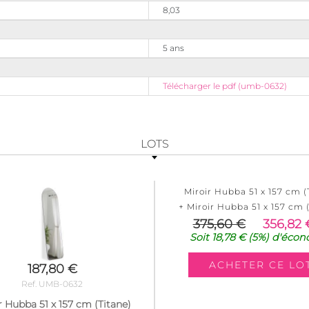
8,03
5 ans
Télécharger le pdf (umb-0632)
LOTS
Miroir Hubba 51 x 157 cm (
+ Miroir Hubba 51 x 157 cm 
375,60 €
356,82 
Soit
18,78 €
(5%)
d'écon
187,80 €
Ref. UMB-0632
r Hubba 51 x 157 cm (Titane)