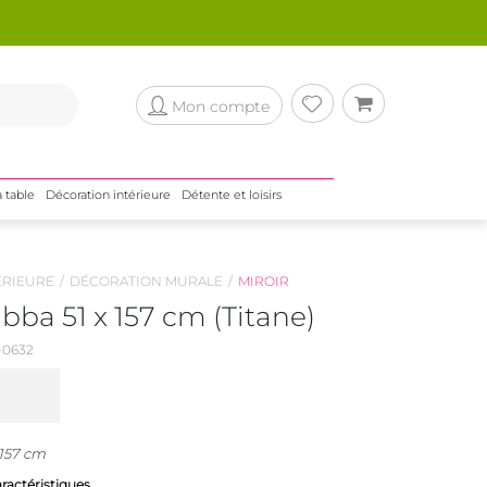
Mon compte
a table
Décoration intérieure
Détente et loisirs
ÉRIEURE
DÉCORATION MURALE
MIROIR
bba 51 x 157 cm (Titane)
0632
 157 cm
aractéristiques