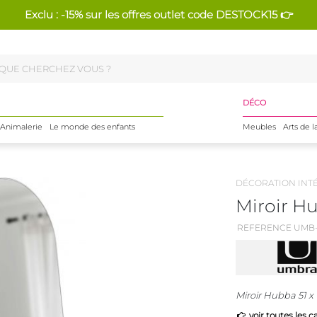
Exclu : -15% sur les offres outlet code DESTOCK15 👉
DÉCO
Animalerie
Le monde des enfants
Meubles
Arts de l
DÉCORATION INT
Miroir Hu
REFERENCE UMB-
Miroir Hubba 51 x
voir toutes les c