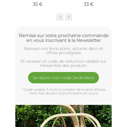
(Arc en ciel / Fuchsia)
35 €
33 €
Remise sur votre prochaine commande
en vous inscrivant à la Newsletter
Recevez nos bons plans, astuces déco et
offres privilègiées
Et recevez un code de réduction valable sur
l'ensemble des produits
Je reçois mon code Jardindéco
* Code valable 3 mois à compter de la date d'envoi.
Hors frais de port et promotions en cours.