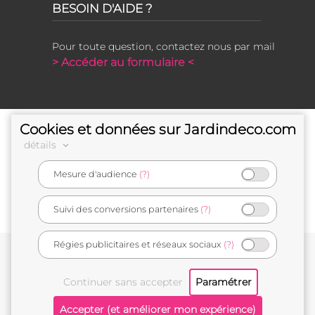
BESOIN D'AIDE ?
Pour toute question, contactez nous par mail
> Accéder au formulaire <
Cookies et données sur Jardindeco.com
détails
Mesure d'audience
(?)
e-commerçant français
Suivi des conversions partenaires
(?)
Régies publicitaires et réseaux sociaux
(?)
Conditions générales de vente