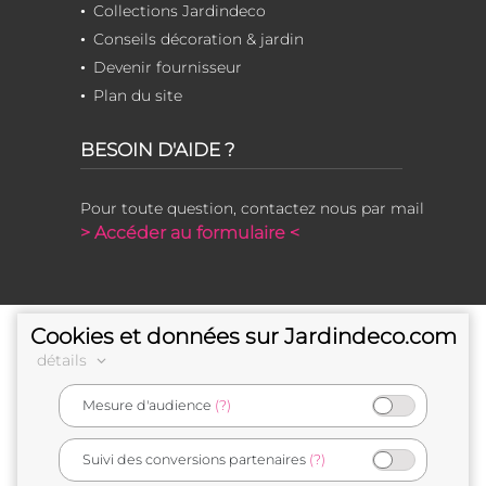
Collections Jardindeco
Conseils décoration & jardin
Devenir fournisseur
Plan du site
BESOIN D'AIDE ?
Pour toute question, contactez nous par mail
> Accéder au formulaire <
Cookies et données sur Jardindeco.com
détails
Mesure d'audience
(?)
e-commerçant français
Suivi des conversions partenaires
(?)