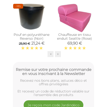
-18%
Pouf en polyuréthane
Chauffeuse en tissu
Cha
Reverso (Noir)
enduit Seattle (Rose)
endu
21,24 €
69,90 €
25,90 €
Remise sur votre prochaine commande
en vous inscrivant à la Newsletter
Recevez nos bons plans, astuces déco et
offres privilègiées
Et recevez un code de réduction valable sur
l'ensemble des produits
Je reçois mon code Jardindéco