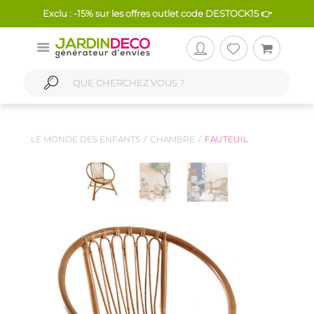
Exclu : -15% sur les offres outlet code DESTOCK15 👉
LE MONDE DES ENFANTS
CHAMBRE
FAUTEUIL