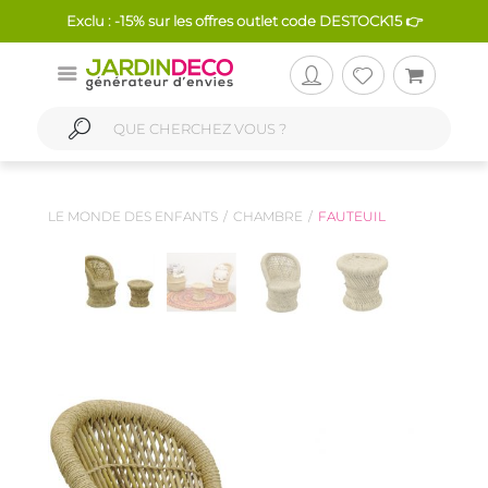
Exclu : -15% sur les offres outlet code DESTOCK15 👉
LE MONDE DES ENFANTS
CHAMBRE
FAUTEUIL