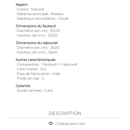
Aspect
Coloris
Naturel
Matériau principal
Roseau
Matériaux secondaires
Corde
Dimensions du fauteuil
Diamètre (en cm)
30,00
Hauteur (en cm)
50,00
Dimensions du tabouret
Diamètre (en cm)
26,00
Hauteur (en cm)
26,00
Autres caractéristiques
Composition
1 fauteuil + 1 tabouret
Livré monté
Oui
Pays de fabrication
Inde
Poids (en kg)
3
Garantie
Durée (année)
2 ans
DESCRIPTION
Cliquez pour voir